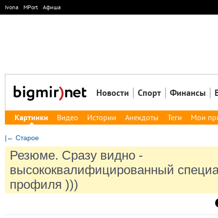
Ivona
MPort
Афиша
Новости
Спорт
Финансы
Картинки
Видео
Истории
Анекдоты
Теги
Мои пр
|← Старое
Резюме. Сразу видно -
высококвалифицированный специа
профиля )))