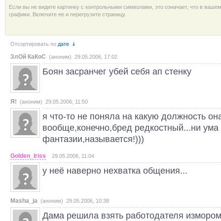
Если вы не видите картинку с контрольными символами, это означает, что в ваше
графики. Включите ее и перегрузите страницу.
Отсортировать по
дате
ЗлОй КаКоС
(аноним) 29.05.2006, 17:02
Боян засранчег убей себя ап стенку
Я!
(аноним) 29.05.2006, 11:50
я что-то не поняла на какую должность она
вообще,конечно,бред редкостный...ни ума
фантазии,называется!)))
Golden_Iriss
29.05.2006, 11:04
у неё наверно нехватка общения...
Masha_ja
(аноним) 29.05.2006, 10:38
Дама решила взять работодателя измором...