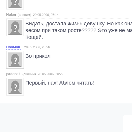
Helen
(аноним) 29.05.2006, 07:14
Видать, достала жизнь девушку. Но как он
весом при таком росте????? Это уже не м
Кощей.
DooMoK
28.05.2006, 20:56
Во прикол
padonak
(аноним) 28.05.2006, 20:22
Первый, нах! Аблом читать!