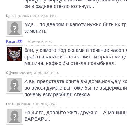
он в заднее стекло воткнул...
Циник
(аноним) 30.05.2006, 19:36
мда... по дверям и капоту нужно бить их т
заменить
PaparaZZi_
30.05.2006, 10:42
блн, у самого под окнами в течение часов
срабатывала сигнализация.. и орала минут
машина, нафих бы стекла повыбивал.
С@нек
(аноним) 30.05.2006, 09:15
А вы представте спите вы дома,ночь,а у ко
во всю,я думаю вы тоже бы не выдержали
почему ему разбили стекла.
Гость
(аноним) 30.05.2006, 01:40
Ребьята, давайте жить дружно... А машин
ВАРВАРЫ.