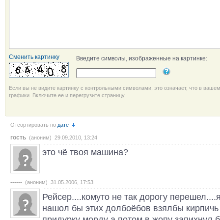
Сменить картинку
Введите символы, изображенные на картинке:
Если вы не видите картинку с контрольными символами, это означает, что в ваше
графики. Включите ее и перегрузите страницу.
Отсортировать по
дате
гость
(аноним) 29.09.2010, 13:24
это чё твоя машина?
------
(аноним) 31.05.2006, 17:53
Рейсер....комуто не так дорогу перешел...
нашол бы этих долбоёбов взялбы кирпичь
придурку морду а потом в жопу запихнул 