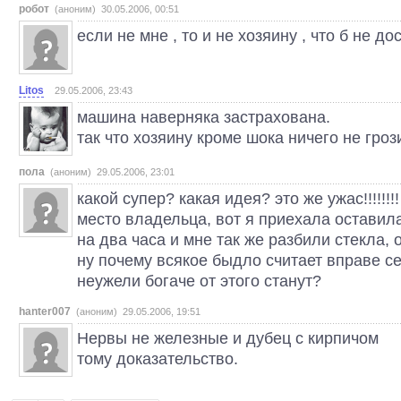
робот
(аноним) 30.05.2006, 00:51
если не мне , то и не хозяину , что б не до
Litos
29.05.2006, 23:43
машина наверняка застрахована.
так что хозяину кроме шока ничего не гроз
пола
(аноним) 29.05.2006, 23:01
какой супер? какая идея? это же ужас!!!!!!!
место владельца, вот я приехала остави
на два часа и мне так же разбили стекла, 
ну почему всякое быдло считает вправе се
неужели богаче от этого станут?
hanter007
(аноним) 29.05.2006, 19:51
Нервы не железные и дубец с кирпичом
тому доказательство.