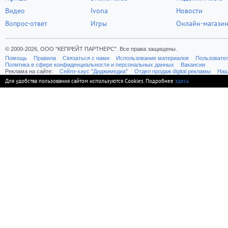
Видео
Ivona
Новости
Вопрос-ответ
Игры
Онлайн-магази
© 2000-2026, ООО "КЕПРЕЙТ ПАРТНЕРС". Все права защищены.
Помощь
Правила
Связаться с нами
Использование материалов
Пользовате
Политика в сфере конфиденциальности и персональных данных
Вакансии
Реклама на сайте:
Cейлз-хаус "Диджимедиа"
Отдел продаж digital рекламы
Наш
Для удобства пользования сайтом используются Cookies. Подробнее
здесь