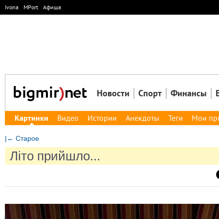
Ivona
MPort
Афиша
Новости
Спорт
Финансы
Картинки
Видео
Истории
Анекдоты
Теги
Мои пр
|← Старое
Літо прийшло...