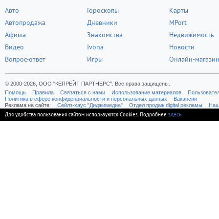
Авто
Гороскопы
Карты
Автопродажа
Дневники
MPort
Афиша
Знакомства
Недвижимость
Видео
Ivona
Новости
Вопрос-ответ
Игры
Онлайн-магази
© 2000-2026, ООО "КЕПРЕЙТ ПАРТНЕРС". Все права защищены.
Помощь
Правила
Связаться с нами
Использование материалов
Пользовате
Политика в сфере конфиденциальности и персональных данных
Вакансии
Реклама на сайте:
Cейлз-хаус "Диджимедиа"
Отдел продаж digital рекламы
Наш
Для удобства пользования сайтом используются Cookies. Подробнее
здесь