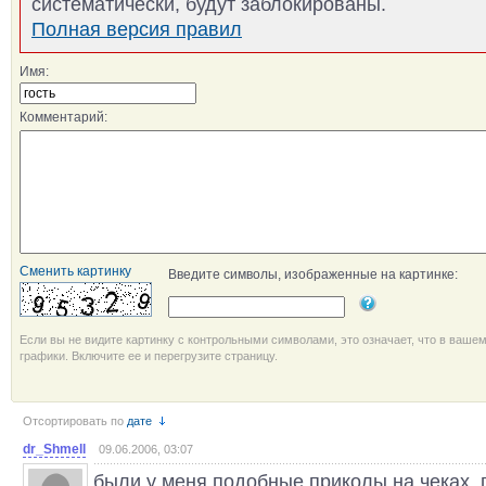
систематически, будут заблокированы.
Полная версия правил
Имя:
Комментарий:
Сменить картинку
Введите символы, изображенные на картинке:
Если вы не видите картинку с контрольными символами, это означает, что в ваше
графики. Включите ее и перегрузите страницу.
Отсортировать по
дате
dr_Shmell
09.06.2006, 03:07
были у меня подобные приколы на чеках, п