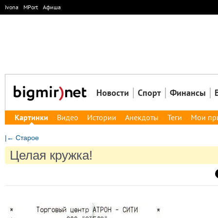
Ivona
MPort
Афиша
Новости
Спорт
Финансы
Картинки
Видео
Истории
Анекдоты
Теги
Мои пр
|← Старое
Целая кружка!