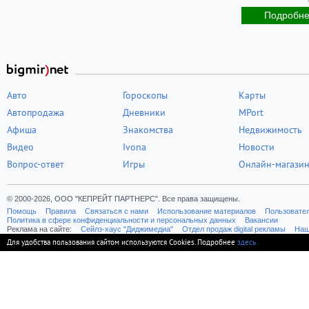
Подробн
Авто
Гороскопы
Карты
Автопродажа
Дневники
MPort
Афиша
Знакомства
Недвижимость
Видео
Ivona
Новости
Вопрос-ответ
Игры
Онлайн-магази
© 2000-2026, ООО "КЕПРЕЙТ ПАРТНЕРС". Все права защищены.
Помощь
Правила
Связаться с нами
Использование материалов
Пользовате
Политика в сфере конфиденциальности и персональных данных
Вакансии
Реклама на сайте:
Cейлз-хаус "Диджимедиа"
Отдел продаж digital рекламы
Наш
Для удобства пользования сайтом используются Cookies. Подробнее
здесь