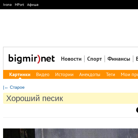
Ivona
MPort
Афиша
Новости
Спорт
Финансы
Картинки
Видео
Истории
Анекдоты
Теги
Мои пр
|← Старое
Хороший песик