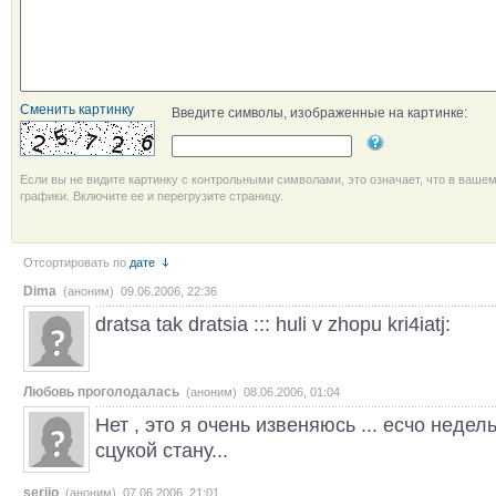
Сменить картинку
Введите символы, изображенные на картинке:
Если вы не видите картинку с контрольными символами, это означает, что в ваше
графики. Включите ее и перегрузите страницу.
Отсортировать по
дате
Dima
(аноним) 09.06.2006, 22:36
dratsa tak dratsia ::: huli v zhopu kri4iatj:
Любовь проголодалась
(аноним) 08.06.2006, 01:04
Нет , это я очень извеняюсь ... есчо недель
сцукой стану...
serjio
(аноним) 07.06.2006, 21:01