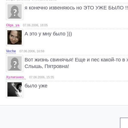
я конечно извеняюсь но ЭТО УЖЕ БЫЛО !!
Olga_ya
07.06.2006, 18:05
А это у мну было )))
Veche
07.06.2006, 16:59
Вот жизнь свинячья! Еще и пес какой-то в 
Слышь, Пятровна!
Хулиганко_
07.06.2006, 15:35
было уже