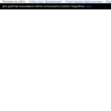
Реклама на сайте:
Cейлз-хаус "Диджимедиа"
Отдел продаж digital рекламы
Наш
Для удобства пользования сайтом используются Cookies. Подробнее
здесь