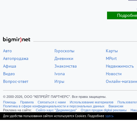
Подробн
Авто
Гороскопы
Карты
Автопродажа
Дневники
MPort
Афиша
Знакомства
Недвижимость
Видео
Ivona
Новости
Вопрос-ответ
Игры
Онлайн-магази
© 2000-2026, ООО "КЕПРЕЙТ ПАРТНЕРС". Все права защищены.
Помощь
Правила
Связаться с нами
Использование материалов
Пользовате
Политика в сфере конфиденциальности и персональных данных
Вакансии
Реклама на сайте:
Cейлз-хаус "Диджимедиа"
Отдел продаж digital рекламы
Наш
Для удобства пользования сайтом используются Cookies. Подробнее
здесь