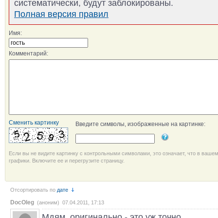
систематически, будут заблокированы.
Полная версия правил
Имя:
Комментарий:
Сменить картинку
Введите символы, изображенные на картинке:
Если вы не видите картинку с контрольными символами, это означает, что в ваше
графики. Включите ее и перегрузите страницу.
Отсортировать по
дате
DocOleg
(аноним) 07.04.2011, 17:13
Мдям, оригинально - это уж точно.