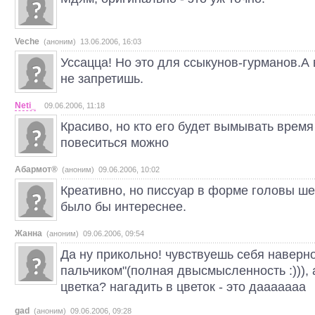
Veche
(аноним) 13.06.2006, 16:03
Уссацца! Но это для ссыкунов-гурманов.А 
не запретишь.
Neti_
09.06.2006, 11:18
Красиво, но кто его будет вымывать время
повеситься можно
Абармот®
(аноним) 09.06.2006, 10:02
Креативно, но писсуар в форме головы ш
было бы интереснее.
Жанна
(аноним) 09.06.2006, 09:54
Да ну прикольно! чувствуешь себя наверно
пальчиком"(полная двысмысленность :))), а
цветка? нагадить в цветок - это дааааааа
gad
(аноним) 09.06.2006, 09:28