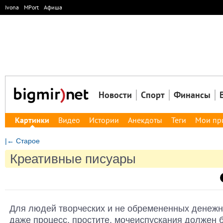
Ivona
MPort
Афиша
Новости
Спорт
Финансы
Картинки
Видео
Истории
Анекдоты
Теги
Мои пр
|← Старое
Креативные писуары
Для людей творческих и не обремененных денеж
даже процесс, простите, мочеиспускания должен 