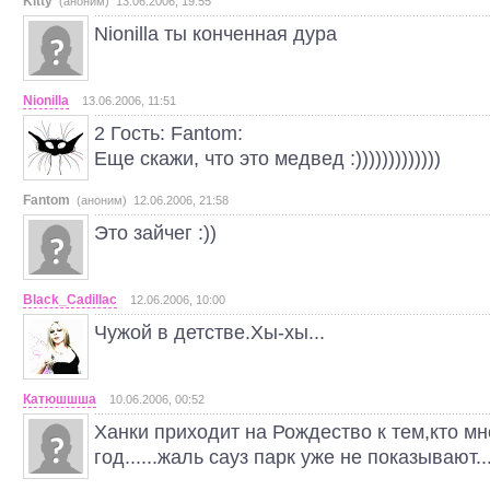
Kitty
(аноним) 13.06.2006, 19:55
Nionilla ты конченная дура
Nionilla
13.06.2006, 11:51
2 Гость: Fantom:
Еще скажи, что это медвед :)))))))))))))
Fantom
(аноним) 12.06.2006, 21:58
Это зайчег :))
Black_Cadillac
12.06.2006, 10:00
Чужой в детстве.Хы-хы...
Катюшшша
10.06.2006, 00:52
Ханки приходит на Рождество к тем,кто мн
год......жаль сауз парк уже не показывают..