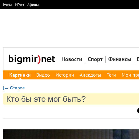
Ivona
MPort
Афиша
Новости
Спорт
Финансы
Картинки
Видео
Истории
Анекдоты
Теги
Мои пр
|← Старое
Кто бы это мог быть?