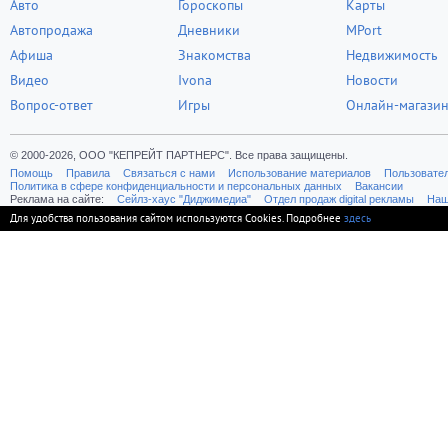
Авто
Гороскопы
Карты
Автопродажа
Дневники
MPort
Афиша
Знакомства
Недвижимость
Видео
Ivona
Новости
Вопрос-ответ
Игры
Онлайн-магази
© 2000-2026, ООО "КЕПРЕЙТ ПАРТНЕРС". Все права защищены.
Помощь
Правила
Связаться с нами
Использование материалов
Пользовате
Политика в сфере конфиденциальности и персональных данных
Вакансии
Реклама на сайте:
Cейлз-хаус "Диджимедиа"
Отдел продаж digital рекламы
Наш
Для удобства пользования сайтом используются Cookies. Подробнее
здесь