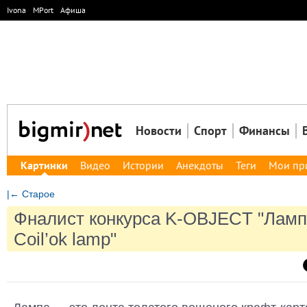
Ivona
MPort
Афиша
Новости
Спорт
Финансы
Картинки
Видео
Истории
Анекдоты
Теги
Мои пр
|← Старое
Фналист конкурса K-OBJECT "Лампа
Coil’ok lamp"