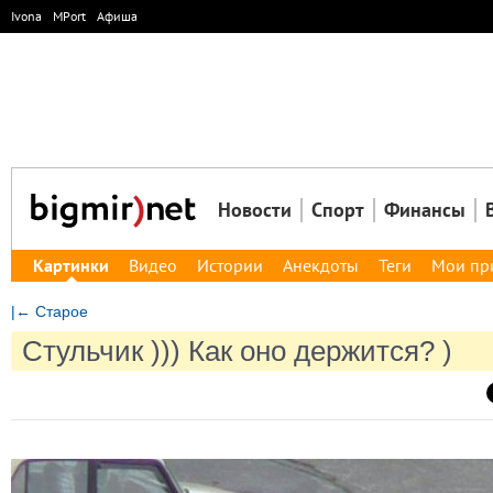
Ivona
MPort
Афиша
Новости
Спорт
Финансы
Картинки
Видео
Истории
Анекдоты
Теги
Мои пр
|← Старое
Стульчик ))) Как оно держится? )