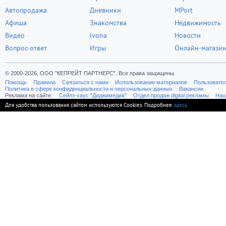
Автопродажа
Дневники
MPort
Афиша
Знакомства
Недвижимость
Видео
Ivona
Новости
Вопрос-ответ
Игры
Онлайн-магази
© 2000-2026, ООО "КЕПРЕЙТ ПАРТНЕРС". Все права защищены.
Помощь
Правила
Связаться с нами
Использование материалов
Пользовате
Политика в сфере конфиденциальности и персональных данных
Вакансии
Реклама на сайте:
Cейлз-хаус "Диджимедиа"
Отдел продаж digital рекламы
Наш
Для удобства пользования сайтом используются Cookies. Подробнее
здесь