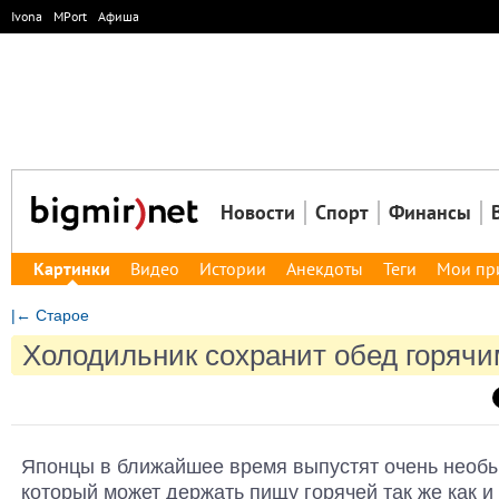
Ivona
MPort
Афиша
Новости
Спорт
Финансы
Картинки
Видео
Истории
Анекдоты
Теги
Мои пр
|← Старое
Холодильник сохранит обед горячи
Японцы в ближайшее время выпустят очень необ
который может держать пищу горячей так же как и