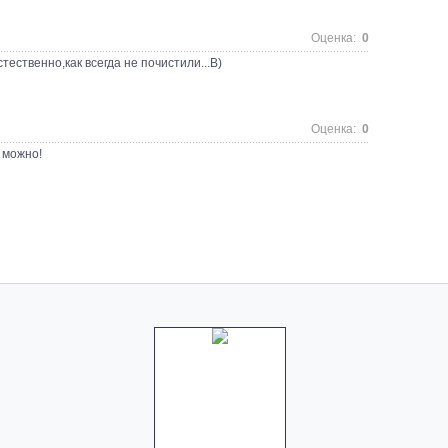
Оценка:
0
тественно,как всегда не почистили...В)
Оценка:
0
о можно!