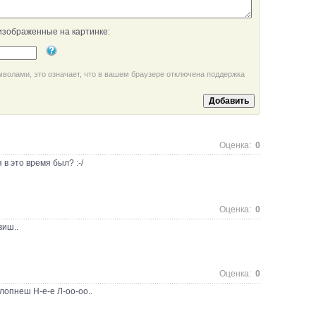
изображенные на картинке:
мволами, это означает, что в вашем браузере отключена поддержка
Оценка:
0
 в это время был? :-/
Оценка:
0
виш..
Оценка:
0
лопнеш Н-е-е Л-оо-оо..