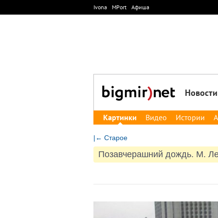
Ivona
MPort
Афиша
Новости
Картинки
Видео
Истории
А
|← Старое
Позавчерашний дождь. М. Л