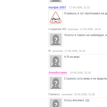
manjak-2007
17.06.2006, 21:22
О кажысь я тут проплывал на дн
старичок ХО
(аноним) 17.06.2006, 16:42
Чтонто я такого не наблюдал, х
Н
(аноним) 17.06.2006, 16:34
А Я на морі
АннаКотович
16.06.2006, 22:18
Cтранно,тута живу и не видела..
Гиннесс
(аноним) 16.06.2006, 21:06
Хтось впісявся :))))