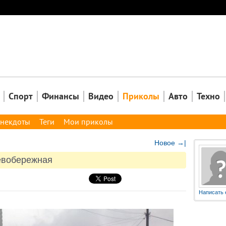
Закрыть
Спорт
Финансы
Видео
Приколы
Авто
Техно
некдоты
Теги
Мои приколы
Новое →|
евобережная
Написать 