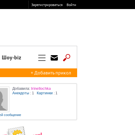
Зарегистрироваться
Войти
Шоу-biz
+ Добавить прикол
Добавила:
Irinellochka
Анекдоты
: 1
Картинки
: 1
ей сообщение