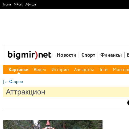
Ivona
MPort
Афиша
Новости
Спорт
Финансы
Картинки
Видео
Истории
Анекдоты
Теги
Мои пр
|← Старое
Аттракцион