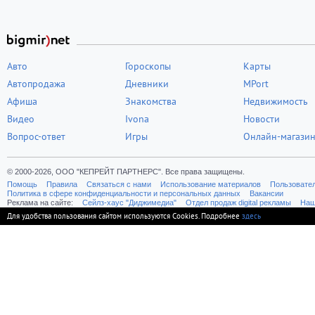
Авто
Гороскопы
Карты
Автопродажа
Дневники
MPort
Афиша
Знакомства
Недвижимость
Видео
Ivona
Новости
Вопрос-ответ
Игры
Онлайн-магази
© 2000-2026, ООО "КЕПРЕЙТ ПАРТНЕРС". Все права защищены.
Помощь
Правила
Связаться с нами
Использование материалов
Пользовате
Политика в сфере конфиденциальности и персональных данных
Вакансии
Реклама на сайте:
Cейлз-хаус "Диджимедиа"
Отдел продаж digital рекламы
Наш
Для удобства пользования сайтом используются Cookies. Подробнее
здесь