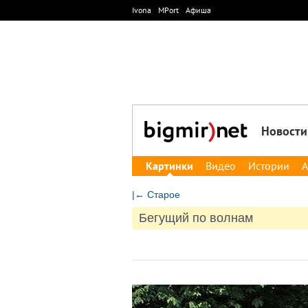
Ivona
MPort
Афиша
Новости
Картинки
Видео
Истории
А
|← Старое
Бегущий по волнам