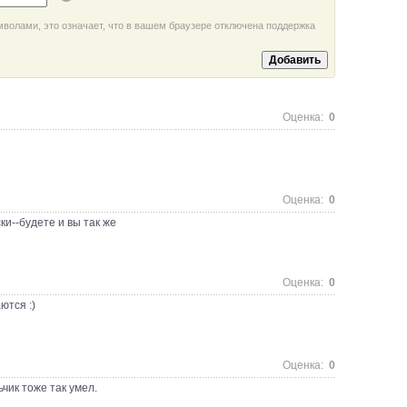
мволами, это означает, что в вашем браузере отключена поддержка
Оценка:
0
Оценка:
0
ки--будете и вы так же
Оценка:
0
ются :)
Оценка:
0
чик тоже так умел.