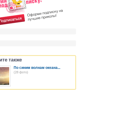
ите также
По синим волнам океана...
(28 фото)