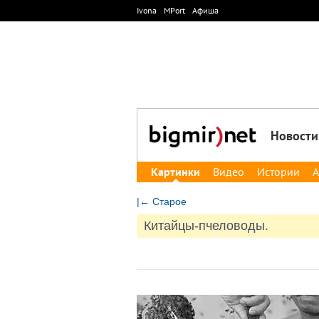
Ivona
MPort
Афиша
Новости
Картинки
Видео
Истории
А
|← Старое
Китайцы-пчеловоды.