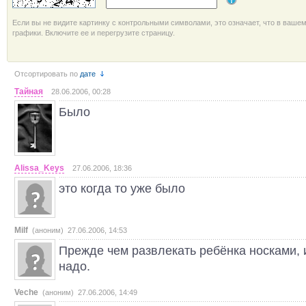
Если вы не видите картинку с контрольными символами, это означает, что в ваше
графики. Включите ее и перегрузите страницу.
Отсортировать по
дате
Тайная
28.06.2006, 00:28
Было
Alissa_Keys
27.06.2006, 18:36
это когда то уже было
Milf
(аноним) 27.06.2006, 14:53
Прежде чем развлекать ребёнка носками, 
надо.
Veche
(аноним) 27.06.2006, 14:49