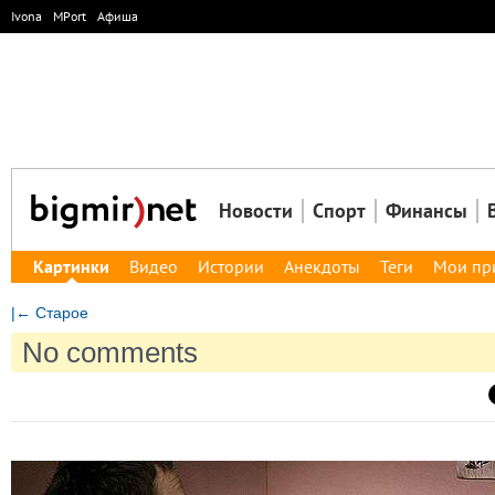
Ivona
MPort
Афиша
Новости
Спорт
Финансы
Картинки
Видео
Истории
Анекдоты
Теги
Мои пр
|← Старое
No comments