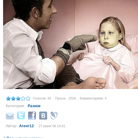
Голосов: 92
Просм.: 2018
Комментариев: 4
Категория:
Разное
Автор:
Агент12
27 июня´06 14:41
↑