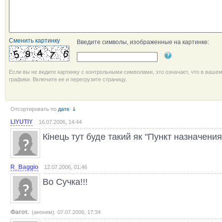
Сменить картинку
Введите символы, изображенные на картинке:
Если вы не видите картинку с контрольными символами, это означает, что в ваше
графики. Включите ее и перегрузите страницу.
Отсортировать по
дате
LIYUTIY
16.07.2006, 14:44
Кінець тут буде такий як "Пункт назначени
R_Baggio
12.07.2006, 01:46
Во Сучка!!!
Фагот.
(аноним) 07.07.2006, 17:34