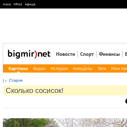
Ivona
MPort
Афиша
Новости
Спорт
Финансы
Картинки
Видео
Истории
Анекдоты
Теги
Мои пр
|← Старое
Сколько сосисок!