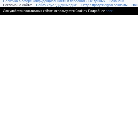
Политика в сфере конфиденциальности и персональных данных
Вакансии
Реклама на сайте:
Cейлз-хаус "Диджимедиа"
Отдел продаж digital рекламы
Наш
Для удобства пользования сайтом используются Cookies. Подробнее
здесь