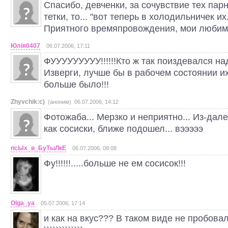
Спасибо, девченки, за сочувствие тех парн
тетки, то... "вот теперь в холодильничек их.
Приятного времяпровождения, мои любимы
Юлія0407
06.07.2006, 17:11
ФУУУУУУУУУ!!!!!!Кто ж так поиздевался на
Изверги, лучше бы в рабочем состоянии и
больше было!!!
Zhyvchik:c)
(аноним) 06.07.2006, 14:12
Фотожаба... Мерзко и неприятно... Из-дале
как сосиски, ближе подошел... вэээээ
псЫх_в_БуТыЛкЕ
06.07.2006, 08:08
Фу!!!!!!.....больше не ем сосисок!!!
Olga_ya
05.07.2006, 17:14
и как на вкус??? В таком виде не пробовала