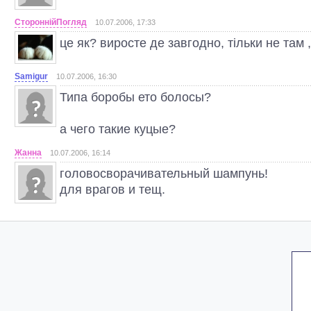
CтороннiйПогляд
10.07.2006, 17:33
це як? виросте де завгодно, тільки не там ,
Samigur
10.07.2006, 16:30
Типа боробы ето болосы?
а чего такие куцые?
Жанна
10.07.2006, 16:14
головосворачивательный шампунь!
для врагов и тещ.