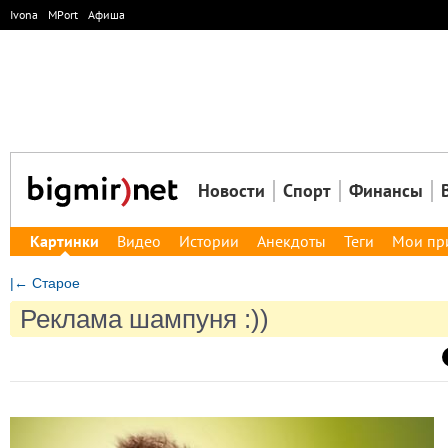
Ivona
MPort
Афиша
Новости
Спорт
Финансы
Картинки
Видео
Истории
Анекдоты
Теги
Мои пр
|← Старое
Реклама шампуня :))