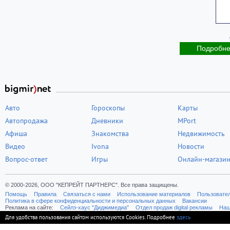
Подробн
Авто
Гороскопы
Карты
Автопродажа
Дневники
MPort
Афиша
Знакомства
Недвижимость
Видео
Ivona
Новости
Вопрос-ответ
Игры
Онлайн-магази
© 2000-2026, ООО "КЕПРЕЙТ ПАРТНЕРС". Все права защищены.
Помощь
Правила
Связаться с нами
Использование материалов
Пользовате
Политика в сфере конфиденциальности и персональных данных
Вакансии
Реклама на сайте:
Cейлз-хаус "Диджимедиа"
Отдел продаж digital рекламы
Наш
Для удобства пользования сайтом используются Cookies. Подробнее
здесь