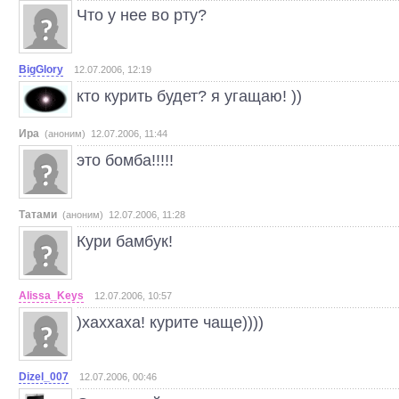
Что у нее во рту?
BigGlory
12.07.2006, 12:19
кто курить будет? я угащаю! ))
Ира
(аноним) 12.07.2006, 11:44
это бомба!!!!!
Татами
(аноним) 12.07.2006, 11:28
Кури бамбук!
Alissa_Keys
12.07.2006, 10:57
)хаххаха! курите чаще))))
Dizel_007
12.07.2006, 00:46