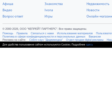
Афиша
Знакомства
Недвижимость
Видео
Ivona
Новости
Вопрос-ответ
Игры
Онлайн-магази
© 2000-2026, ООО "КЕПРЕЙТ ПАРТНЕРС". Все права защищены.
Помощь
Правила
Связаться с нами
Использование материалов
Пользовате
Политика в сфере конфиденциальности и персональных данных
Вакансии
Реклама на сайте:
Cейлз-хаус "Диджимедиа"
Отдел продаж digital рекламы
Наш
Для удобства пользования сайтом используются Cookies. Подробнее
здесь