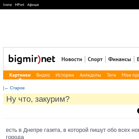
Ivona
MPort
Афиша
Новости
Спорт
Финансы
Картинки
Видео
Истории
Анекдоты
Теги
Мои пр
|← Старое
Ну что, закурим?
есть в Днепре газета, в которой пишут обо всех н
города