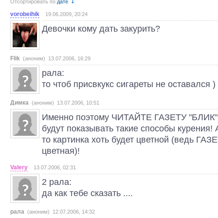
Отсортировать по
дате
vorobeihik
19.06.2009, 20:24
Девочки кому дать закурить?
Flik
(аноним) 13.07.2006, 16:29
рала:
то чтоб присвкукс сигареты не оставался )
Димка
(аноним) 13.07.2006, 10:51
Именно поэтому ЧИТАЙТЕ ГАЗЕТУ "БЛИК" -
будут показывать такие способы курения! А
то картинка хоть будет цветной (ведь ГАЗ
цветная)!
Valery
13.07.2006, 02:31
2 рала:
да как тебе сказать ....
рала
(аноним) 12.07.2006, 14:32