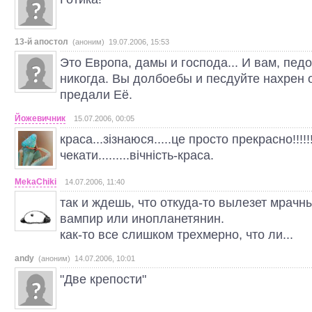
13-й апостол
(аноним) 19.07.2006, 15:53
Это Европа, дамы и господа... И вам, пед
никогда. Вы долбоебы и песдуйте нахрен 
предали Её.
Йожевичник
15.07.2006, 00:05
краса...зізнаюся.....це просто прекрасно!!!!
чекати.........вічність-краса.
MekaChiki
14.07.2006, 11:40
так и ждешь, что откуда-то вылезет мрачны
вампир или инопланетянин.
как-то все слишком трехмерно, что ли...
andy
(аноним) 14.07.2006, 10:01
"Две крепости"