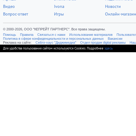
Видео
Ivona
Новости
Вопрос-ответ
Игры
Онлайн-магази
© 2000-2026, ООО "КЕПРЕЙТ ПАРТНЕРС". Все права защищены.
Помощь
Правила
Связаться с нами
Использование материалов
Пользовате
Политика в сфере конфиденциальности и персональных данных
Вакансии
Реклама на сайте:
Cейлз-хаус "Диджимедиа"
Отдел продаж digital рекламы
Наш
Для удобства пользования сайтом используются Cookies. Подробнее
здесь