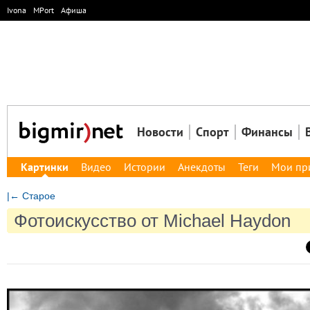
Ivona
MPort
Афиша
Новости
Спорт
Финансы
Картинки
Видео
Истории
Анекдоты
Теги
Мои пр
|← Старое
Фотоискусство от Michael Haydon