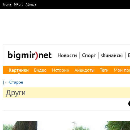
Ivona
MPort
Афиша
Новости
Спорт
Финансы
Картинки
Видео
Истории
Анекдоты
Теги
Мои пр
|← Старое
Други