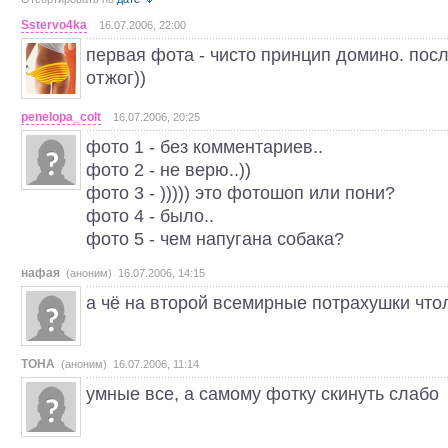
Sstervo4ka
16.07.2006, 22:00
первая фота - чисто принцип домино. посл
отжог))
penelopa_colt
16.07.2006, 20:25
фото 1 - без комментариев..
фото 2 - не верю..))
фото 3 - ))))) это фотошоп или пони?
фото 4 - было..
фото 5 - чем напугана собака?
нафая
(аноним) 16.07.2006, 14:15
а чё на второй всемирные потрахушки что
TOHA
(аноним) 16.07.2006, 11:14
умные все, а самому фотку скинуть слабо