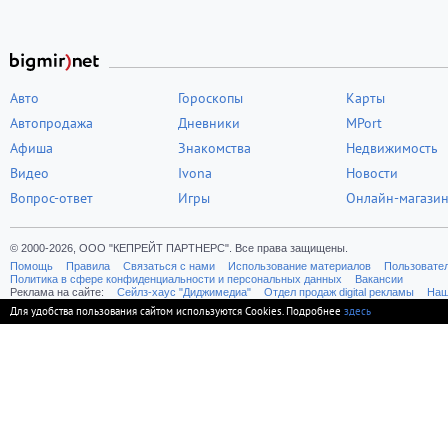
Авто
Гороскопы
Карты
Автопродажа
Дневники
MPort
Афиша
Знакомства
Недвижимость
Видео
Ivona
Новости
Вопрос-ответ
Игры
Онлайн-магази
© 2000-2026, ООО "КЕПРЕЙТ ПАРТНЕРС". Все права защищены.
Помощь
Правила
Связаться с нами
Использование материалов
Пользовате
Политика в сфере конфиденциальности и персональных данных
Вакансии
Реклама на сайте:
Cейлз-хаус "Диджимедиа"
Отдел продаж digital рекламы
Наш
Для удобства пользования сайтом используются Cookies. Подробнее
здесь