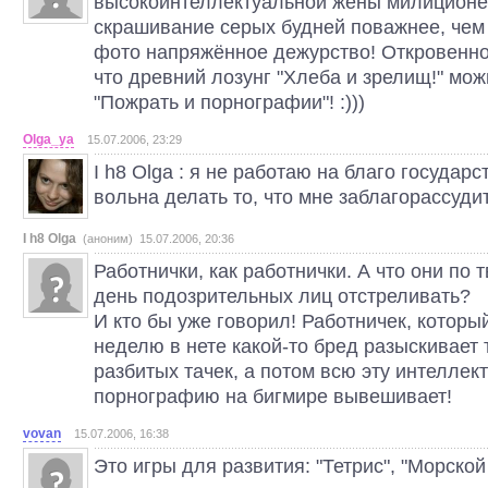
высокоинтеллектуальной жены милиционе
скрашивание серых будней поважнее, чем
фото напряжённое дежурство! Откровенно 
что древний лозунг "Хлеба и зрелищ!" можн
"Пожрать и порнографии"! :)))
Olga_ya
15.07.2006, 23:29
I h8 Olga : я не работаю на благо государ
вольна делать то, что мне заблагорассуди
I h8 Olga
(аноним) 15.07.2006, 20:36
Работнички, как работнички. А что они по
день подозрительных лиц отстреливать?
И кто бы уже говорил! Работничек, котор
неделю в нете какой-то бред разыскивает 
разбитых тачек, а потом всю эту интеллек
порнографию на бигмире вывешивает!
vovan
15.07.2006, 16:38
Это игры для развития: "Тетрис", "Морской 