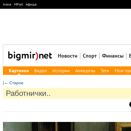
Ivona
MPort
Афиша
Новости
Спорт
Финансы
Картинки
Видео
Истории
Анекдоты
Теги
Мои пр
|← Старое
Работнички..