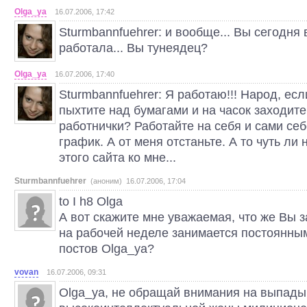
Olga_ya
16.07.2006, 17:42
Sturmbannfuehrer: и вообще... Вы сегодня
работала... Вы тунеядец?
Olga_ya
16.07.2006, 17:40
Sturmbannfuehrer: Я работаю!!! Народ, ес
пыхтите над бумагами и на часок заходите 
работнички? Работайте на себя и сами се
график. А от меня отстаньте. А то чуть ли 
этого сайта ко мне...
Sturmbannfuehrer
(аноним) 16.07.2006, 17:04
to I h8 Olga
А вот скажите мне уважаемая, что же Вы з
на рабочей неделе занимается постоянны
постов Olga_ya?
vovan
16.07.2006, 09:31
Olga_ya, не обращай внимания на выпады