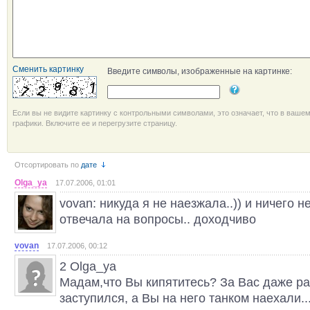
Сменить картинку
Введите символы, изображенные на картинке:
Если вы не видите картинку с контрольными символами, это означает, что в ваше
графики. Включите ее и перегрузите страницу.
Отсортировать по
дате
Olga_ya
17.07.2006, 01:01
vovan: никуда я не наезжала..)) и ничего не
отвечала на вопросы.. доходчиво
vovan
17.07.2006, 00:12
2 Olga_yа
Мадам,что Вы кипятитесь? За Вас даже ра
заступился, а Вы на него танком наехали..