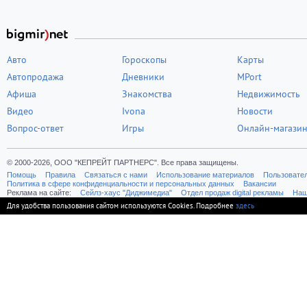
Авто
Гороскопы
Карты
Автопродажа
Дневники
MPort
Афиша
Знакомства
Недвижимость
Видео
Ivona
Новости
Вопрос-ответ
Игры
Онлайн-магази
© 2000-2026, ООО "КЕПРЕЙТ ПАРТНЕРС". Все права защищены.
Помощь
Правила
Связаться с нами
Использование материалов
Пользовате
Политика в сфере конфиденциальности и персональных данных
Вакансии
Реклама на сайте:
Cейлз-хаус "Диджимедиа"
Отдел продаж digital рекламы
Наш
Для удобства пользования сайтом используются Cookies. Подробнее
здесь