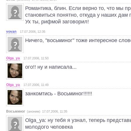
Романтика, блин. Если верно то, что мы п
становиться понятно, откуда у наших дам 
Ух ты, рифмой заговорил!
vovan
17.07.2006, 12:35
Ничего, "восьминог" тоже интересное слово
Olga_ya
17.07.2006, 11:50
ого!! ну и написала...
Olga_ya
17.07.2006, 11:49
занкомтись - Восьминог!!!!!!
Восьминог
(аноним) 17.07.2006, 11:35
Olga_ya: ну тебя я узнал, теперь представ
молодого человека