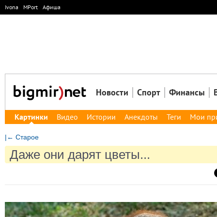
Ivona
MPort
Афиша
Новости
Спорт
Финансы
Картинки
Видео
Истории
Анекдоты
Теги
Мои пр
|← Старое
Даже они дарят цветы...