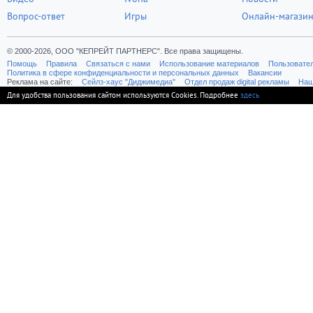
Вопрос-ответ
Игры
Онлайн-магази
© 2000-2026, ООО "КЕПРЕЙТ ПАРТНЕРС". Все права защищены.
Помощь
Правила
Связаться с нами
Использование материалов
Пользовате
Политика в сфере конфиденциальности и персональных данных
Вакансии
Реклама на сайте:
Cейлз-хаус "Диджимедиа"
Отдел продаж digital рекламы
Наш
Для удобства пользования сайтом используются Cookies. Подробнее
здесь