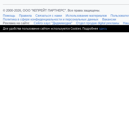
© 2000-2026, ООО "КЕПРЕЙТ ПАРТНЕРС". Все права защищены.
Помощь
Правила
Связаться с нами
Использование материалов
Пользовате
Политика в сфере конфиденциальности и персональных данных
Вакансии
Реклама на сайте:
Cейлз-хаус "Диджимедиа"
Отдел продаж digital рекламы
Наш
Для удобства пользования сайтом используются Cookies. Подробнее
здесь