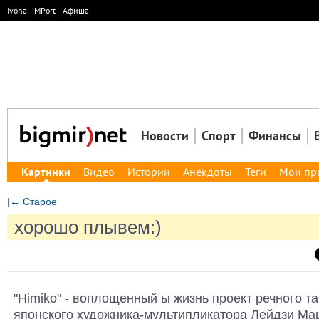
Ivona
MPort
Афиша
Новости
Спорт
Финансы
Картинки
Видео
Истории
Анекдоты
Теги
Мои пр
|← Старое
хорошо плывем:)
"Himiko" - воплощенный ы жизнь проект речного та
японского художника-мультипликатора Лейдзи Ма