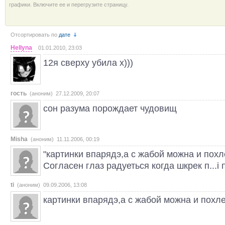
графики. Включите ее и перегрузите страницу.
Отсортировать по
дате
Hellyna
01.01.2010, 23:03
12я сверху убила х)))
гость
(аноним) 27.12.2009, 20:07
сон разума порождает чудовищ
Misha
(аноним) 11.11.2006, 00:19
"картинки впарядэ,а с жабой можна и похл
Согласен глаз радуеться когда шкрек п...і 
ti
(аноним) 09.09.2006, 13:08
картинки впарядэ,а с жабой можна и похле