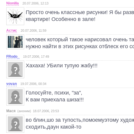
Nionilla
20.07.2006, 12:13
Просто очень классные рисунки! Я бы раз
квартире! Особенно в зале!
Астис
20.07.2006, 11:59
человек который такое нарисовал очень т
нужно найти в этих рисунках отблеск его с
FRodo_
19.07.2006, 17:49
Хахаха! УБили тупую жабу!!!
vovan
19.07.2006, 00:34
Голосуйте, психи, "за",
К вам приехала шиза!!!
Мася
(аноним) 18.07.2006, 23:53
во блин,шо за тупость,помоемуэтому худо
сходить,даун какой-то