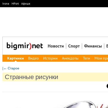
Ivona
MPort
Афиша
Новости
Спорт
Финансы
Картинки
Видео
Истории
Анекдоты
Теги
Мои пр
|← Старое
Странные рисунки