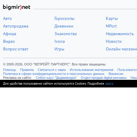
Авто
Гороскопы
Карты
Автопродажа
Дневники
MPort
Афиша
Знакомства
Недвижимость
Видео
Ivona
Новости
Вопрос-ответ
Игры
Онлайн-магази
© 2000-2026, ООО "КЕПРЕЙТ ПАРТНЕРС". Все права защищены.
Помощь
Правила
Связаться с нами
Использование материалов
Пользовате
Политика в сфере конфиденциальности и персональных данных
Вакансии
Реклама на сайте:
Cейлз-хаус "Диджимедиа"
Отдел продаж digital рекламы
Наш
Для удобства пользования сайтом используются Cookies. Подробнее
здесь