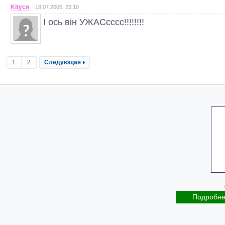
Kityся
18.07.2006, 23:10
І ось він УЖАСсссс!!!!!!!!
1
2
Следующая
Подробн