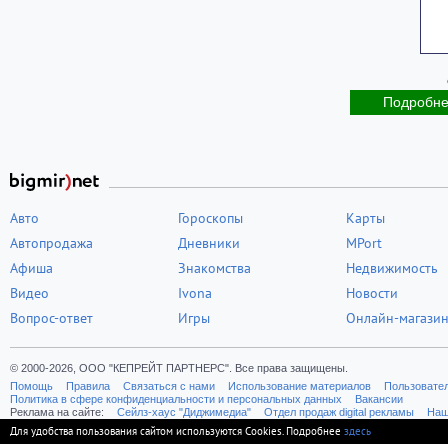
Подробн
Авто
Гороскопы
Карты
Автопродажа
Дневники
MPort
Афиша
Знакомства
Недвижимость
Видео
Ivona
Новости
Вопрос-ответ
Игры
Онлайн-магази
© 2000-2026, ООО "КЕПРЕЙТ ПАРТНЕРС". Все права защищены.
Помощь
Правила
Связаться с нами
Использование материалов
Пользовате
Политика в сфере конфиденциальности и персональных данных
Вакансии
Реклама на сайте:
Cейлз-хаус "Диджимедиа"
Отдел продаж digital рекламы
Наш
Для удобства пользования сайтом используются Cookies. Подробнее
здесь