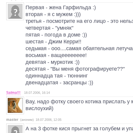
Первая - жена Гарфильда :)
вторая - я с мужем :)))
третья - посмотрите на его лицо - это нель
четвертая - "умняк"
пятая - погода в доме :))
шестая - Джим Керри!!
седьмая - ооо....самая обаятельная летуч
восьмая - ващееееееее!
девятая - муркотик :))
десятая - "Вы меня фотографируете??"
одиннадца тая - тюннинг
двенадцатая - засранцы :))
Salma!!!
18.07.2006, 16:14
Вау, надо фотку своего котика прислать у
вислоухий)
master
(аноним) 18.07.2006, 12:05
А на 3 фотке кися прыгнет за голубем и уп