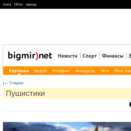
Ivona
MPort
Афиша
Новости
Спорт
Финансы
Картинки
Видео
Истории
Анекдоты
Теги
Мои пр
|← Старое
Пушистики