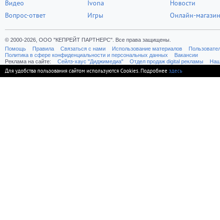
Видео
Ivona
Новости
Вопрос-ответ
Игры
Онлайн-магази
© 2000-2026, ООО "КЕПРЕЙТ ПАРТНЕРС". Все права защищены.
Помощь
Правила
Связаться с нами
Использование материалов
Пользовате
Политика в сфере конфиденциальности и персональных данных
Вакансии
Реклама на сайте:
Cейлз-хаус "Диджимедиа"
Отдел продаж digital рекламы
Наш
Для удобства пользования сайтом используются Cookies. Подробнее
здесь