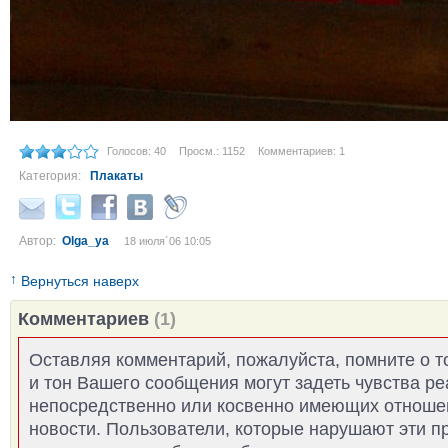
Голосов: 40
Просм.: 1152
Комментариев: 1
Категория:
Плакаты
Автор:
Olga_ya
18 июля´06 10:05
↑
Вернуться наверх
Комментариев
(1)
Оставляя комментарий, пожалуйста, помните о т
и тон Вашего сообщения могут задеть чувства р
непосредственно или косвенно имеющих отноше
новости. Пользователи, которые нарушают эти п