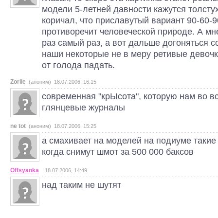
модели 5-летней давности кажутся толстух
коричал, что приславутый вариант 90-60-
противоречит человеческой природе. А мне
раз самый раз, а вот дальше догоняться с
наши некоторые не в меру ретивые девочк
от голода падать.
Zorile
(аноним) 18.07.2006, 16:15
современная "крЫсота", которую нам во в
глянцевые журналы
ne tot
(аноним) 18.07.2006, 15:25
а смахивает на моделей на подиуме такие
когда снимут шмот за 500 000 баксов
Offsyanka
18.07.2006, 14:49
над таким не шутят