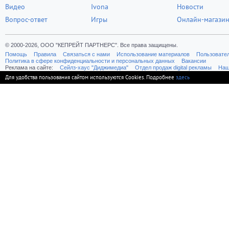
Видео
Ivona
Новости
Вопрос-ответ
Игры
Онлайн-магази
© 2000-2026, ООО "КЕПРЕЙТ ПАРТНЕРС". Все права защищены.
Помощь
Правила
Связаться с нами
Использование материалов
Пользовате
Политика в сфере конфиденциальности и персональных данных
Вакансии
Реклама на сайте:
Cейлз-хаус "Диджимедиа"
Отдел продаж digital рекламы
Наш
Для удобства пользования сайтом используются Cookies. Подробнее
здесь