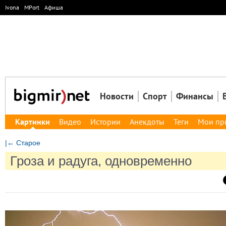
Ivona
MPort
Афиша
Новости
Спорт
Финансы
Картинки
Видео
Истории
Анекдоты
Теги
Мои пр
|← Старое
Гроза и радуга, одновременно