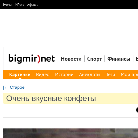
Ivona
MPort
Афиша
Новости
Спорт
Финансы
Картинки
Видео
Истории
Анекдоты
Теги
Мои пр
|← Старое
Очень вкусные конфеты