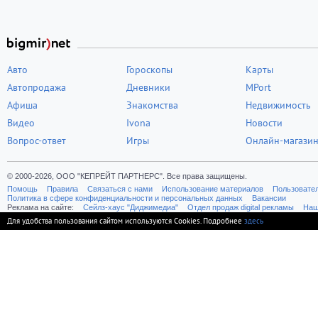
Авто
Гороскопы
Карты
Автопродажа
Дневники
MPort
Афиша
Знакомства
Недвижимость
Видео
Ivona
Новости
Вопрос-ответ
Игры
Онлайн-магази
© 2000-2026, ООО "КЕПРЕЙТ ПАРТНЕРС". Все права защищены.
Помощь
Правила
Связаться с нами
Использование материалов
Пользовате
Политика в сфере конфиденциальности и персональных данных
Вакансии
Реклама на сайте:
Cейлз-хаус "Диджимедиа"
Отдел продаж digital рекламы
Наш
Для удобства пользования сайтом используются Cookies. Подробнее
здесь