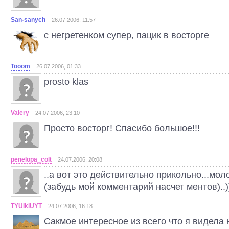
San-sanych
26.07.2006, 11:57
с негретенком супер, пацик в восторге
Tooom
26.07.2006, 01:33
prosto klas
Valery
24.07.2006, 23:10
Просто восторг! Спасибо большое!!!
penelopa_colt
24.07.2006, 20:08
..а вот это действительно прикольно...мол
(забудь мой комментарий насчет ментов)..)
TYUIkiUYT
24.07.2006, 16:18
Сакмое интересное из всего что я видела н