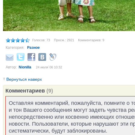
Голосов: 73
Просм.: 2921
Комментариев: 9
Категория:
Разное
Автор:
Nionilla
24 июля´06 10:32
↑
Вернуться наверх
Комментариев
(9)
Оставляя комментарий, пожалуйста, помните о т
и тон Вашего сообщения могут задеть чувства р
непосредственно или косвенно имеющих отноше
новости. Пользователи, которые нарушают эти п
систематически, будут заблокированы.