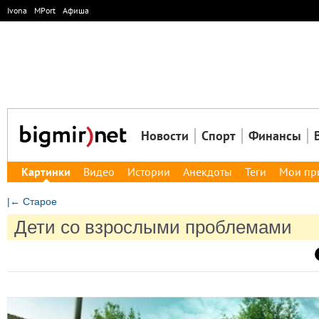
Ivona
MPort
Афиша
Новости
Спорт
Финансы
Картинки
Видео
Истории
Анекдоты
Теги
Мои пр
|← Старое
Дети со взрослыми проблемами