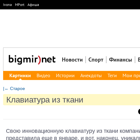
Ivona
MPort
Афиша
Новости
Спорт
Финансы
Картинки
Видео
Истории
Анекдоты
Теги
Мои пр
|← Старое
Клавиатура из ткани
Свою инновационную клавиатуру из ткани компан
представила еще в январе, и вот, наконец, уника