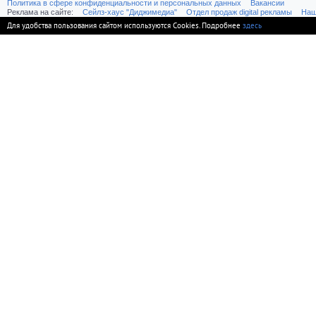
Политика в сфере конфиденциальности и персональных данных
Вакансии
Реклама на сайте:
Cейлз-хаус "Диджимедиа"
Отдел продаж digital рекламы
Наш
Для удобства пользования сайтом используются Cookies. Подробнее
здесь