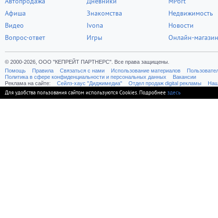
Автопродажа
Дневники
MPort
Афиша
Знакомства
Недвижимость
Видео
Ivona
Новости
Вопрос-ответ
Игры
Онлайн-магази
© 2000-2026, ООО "КЕПРЕЙТ ПАРТНЕРС". Все права защищены.
Помощь
Правила
Связаться с нами
Использование материалов
Пользовате
Политика в сфере конфиденциальности и персональных данных
Вакансии
Реклама на сайте:
Cейлз-хаус "Диджимедиа"
Отдел продаж digital рекламы
Наш
Для удобства пользования сайтом используются Cookies. Подробнее
здесь