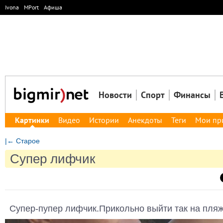
Ivona
MPort
Афиша
Новости
Спорт
Финансы
Картинки
Видео
Истории
Анекдоты
Теги
Мои пр
|← Старое
Супер лифчик
Супер-пупер лифчик.Прикольно выйти так на пляж