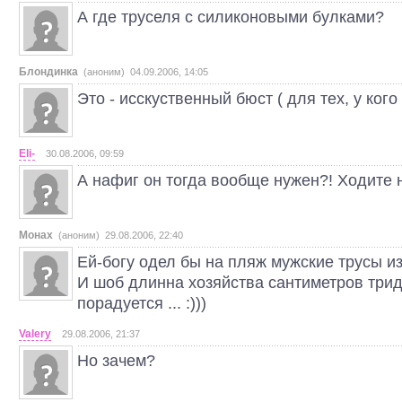
А где труселя с силиконовыми булками?
Блондинка
(аноним) 04.09.2006, 14:05
Это - исскуственный бюст ( для тех, у кого 
Eli-
30.08.2006, 09:59
А нафиг он тогда вообще нужен?! Ходите 
Монах
(аноним) 29.08.2006, 22:40
Ей-богу одел бы на пляж мужские трусы из
И шоб длинна хозяйства сантиметров тридц
порадуется ... :)))
Valery
29.08.2006, 21:37
Но зачем?