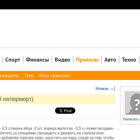
Закрыть
Спорт
Финансы
Видео
Приколы
Авто
Техно
некдоты
Теги
Мои приколы
Новое →|
й натюрморт)
Написать 
 0,5 стакана яйца -2 шт. корица молотая - 0,5 ч. ложки гвоздика -
пятить со специями, процедить и держать на слабом огне.
добавляя горячее пиво, загустить на пару, следя за тем, чтобы