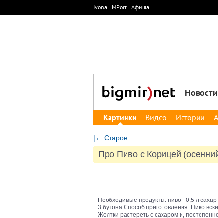
Ivona
MPort
Афиша
Новости
Картинки
Видео
Истории
А
|← Старое
Про Пиво с Корицей (осенни
Необходимые продукты: пиво - 0,5 л сахар -
3 бутона Способ приготовления: Пиво вски
Желтки растереть с сахаром и, постепенно 