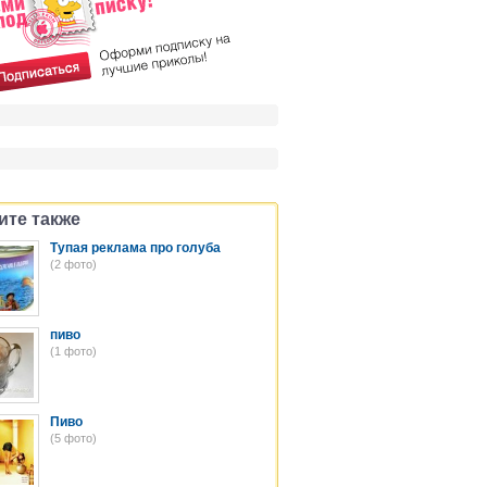
ите также
Тупая реклама про голуба
(2 фото)
пиво
(1 фото)
Пиво
(5 фото)