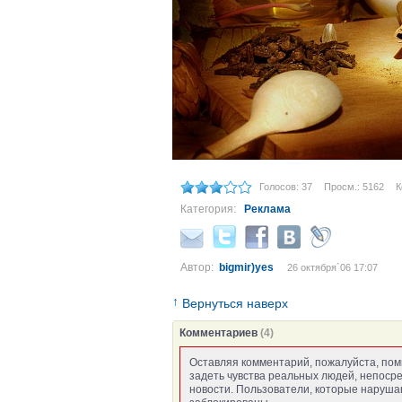
Голосов: 37
Просм.: 5162
К
Категория:
Реклама
Автор:
bigmir)yes
26 октября´06 17:07
↑
Вернуться наверх
Комментариев
(4)
Оставляя комментарий, пожалуйста, пом
задеть чувства реальных людей, непоср
новости. Пользователи, которые нарушаю