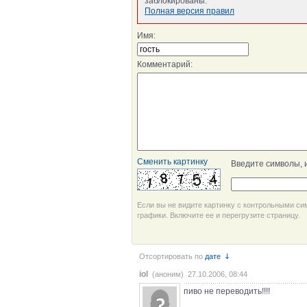
заблокированы.
Полная версия правил
Имя:
Комментарий:
Сменить картинку
Введите символы, 
Если вы не видите картинку с контрольными си
графики. Включите ее и перегрузите страницу.
Отсортировать по
дате
iol
(аноним) 27.10.2006, 08:44
пиво не переводить!!!!