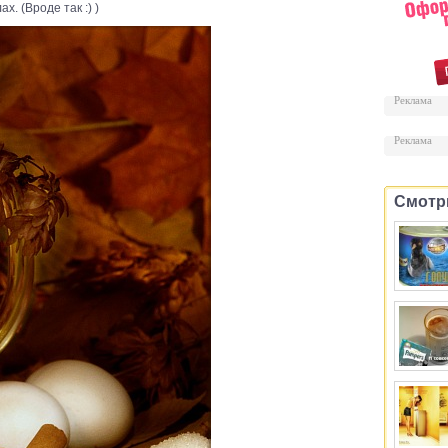
х. (Вроде так :) )
Реклама
Реклама
Смотр