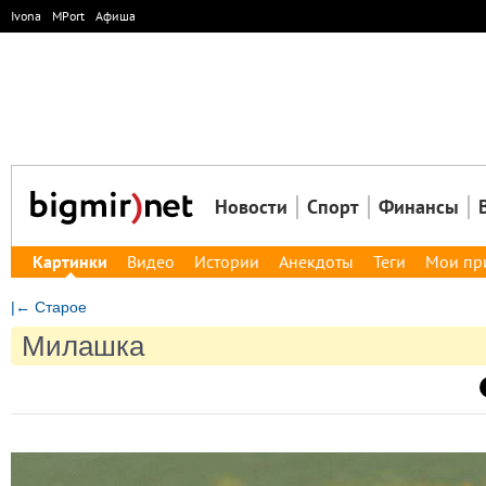
Ivona
MPort
Афиша
Новости
Спорт
Финансы
Картинки
Видео
Истории
Анекдоты
Теги
Мои пр
|← Старое
Милашка