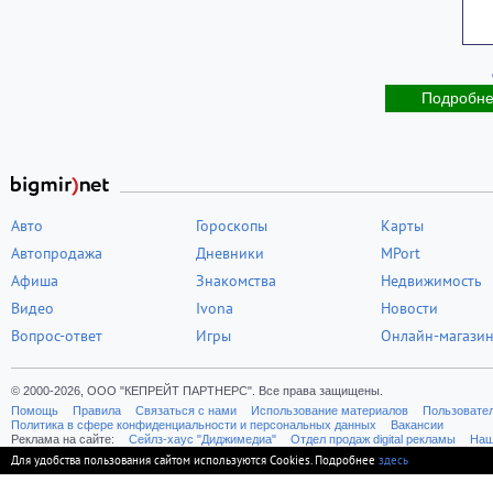
Подробн
Авто
Гороскопы
Карты
Автопродажа
Дневники
MPort
Афиша
Знакомства
Недвижимость
Видео
Ivona
Новости
Вопрос-ответ
Игры
Онлайн-магази
© 2000-2026, ООО "КЕПРЕЙТ ПАРТНЕРС". Все права защищены.
Помощь
Правила
Связаться с нами
Использование материалов
Пользовате
Политика в сфере конфиденциальности и персональных данных
Вакансии
Реклама на сайте:
Cейлз-хаус "Диджимедиа"
Отдел продаж digital рекламы
Наш
Для удобства пользования сайтом используются Cookies. Подробнее
здесь