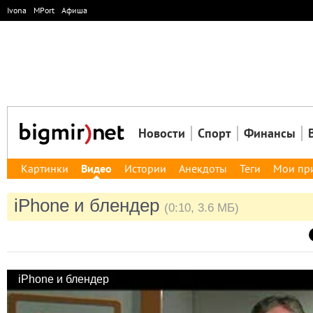
Ivona
MPort
Афиша
Новости
Спорт
Финансы
Картинки
Видео
Истории
Анекдоты
Теги
Мои пр
iPhone и блендер
(0:10, 3.6 МБ)
iPhone и блендер