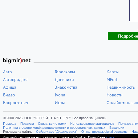
Подробн
Авто
Гороскопы
Карты
Автопродажа
Дневники
MPort
Афиша
Знакомства
Недвижимость
Видео
Ivona
Новости
Вопрос-ответ
Игры
Онлайн-магази
© 2000-2026, ООО "КЕПРЕЙТ ПАРТНЕРС". Все права защищены.
Помощь
Правила
Связаться с нами
Использование материалов
Пользовате
Политика в сфере конфиденциальности и персональных данных
Вакансии
Реклама на сайте:
Cейлз-хаус "Диджимедиа"
Отдел продаж digital рекламы
Наш
Для удобства пользования сайтом используются Cookies. Подробнее
здесь