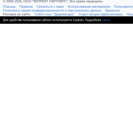
© 2000-2026, ООО "КЕПРЕЙТ ПАРТНЕРС". Все права защищены.
Помощь
Правила
Связаться с нами
Использование материалов
Пользовате
Политика в сфере конфиденциальности и персональных данных
Вакансии
Реклама на сайте:
Cейлз-хаус "Диджимедиа"
Отдел продаж digital рекламы
Наш
Для удобства пользования сайтом используются Cookies. Подробнее
здесь