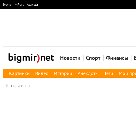
Ivona
MPort
Афиша
Новости
Спорт
Финансы
Картинки
Видео
Истории
Анекдоты
Теги
Мои пр
Нет приколов