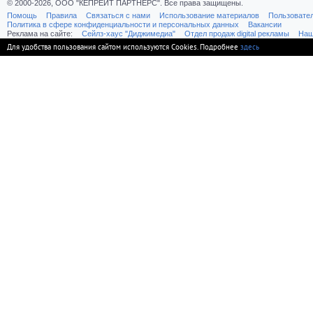
© 2000-2026, ООО "КЕПРЕЙТ ПАРТНЕРС". Все права защищены.
Помощь
Правила
Связаться с нами
Использование материалов
Пользовате
Политика в сфере конфиденциальности и персональных данных
Вакансии
Реклама на сайте:
Cейлз-хаус "Диджимедиа"
Отдел продаж digital рекламы
Наш
Для удобства пользования сайтом используются Cookies. Подробнее
здесь