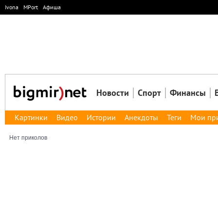
Ivona
MPort
Афиша
Новости
Спорт
Финансы
Картинки
Видео
Истории
Анекдоты
Теги
Мои пр
Нет приколов