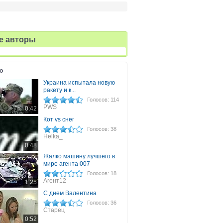
е авторы
о
Украина испытала новую
ракету и к...
Голосов: 114
PWS
0:42
Кот vs снег
Голосов: 38
Helka_
0:48
Жалко машину лучшего в
мире агента 007
Голосов: 18
Агент12
1:25
С днем Валентина
Голосов: 36
Старец
0:52