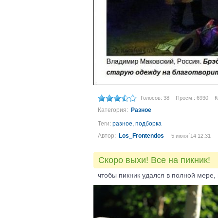
Голосов: 38
Просм.: 6930
К
Категория:
Разное
Теги:
разное
,
подборка
Автор:
Los_Frontendos
5 июня´14 12:31
Скоро выхи! Все на пикник!
чтобы пикник удался в полной мере,