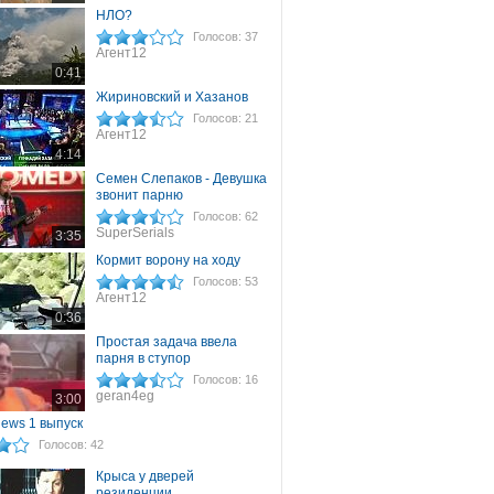
НЛО?
Голосов: 37
Агент12
0:41
Жириновский и Хазанов
Голосов: 21
Агент12
4:14
Семен Слепаков - Девушка
звонит парню
Голосов: 62
SuperSerials
3:35
Кормит ворону на ходу
Голосов: 53
Агент12
0:36
Простая задача ввела
парня в ступор
Голосов: 16
geran4eg
3:00
news 1 выпуск
Голосов: 42
Крыса у дверей
резиденции...