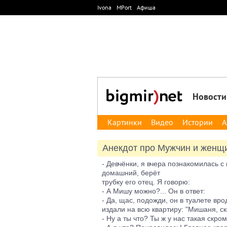
Ivona
MPort
Афиша
Новости
Картинки
Видео
Истории
А
Анекдот про Мужчин и женщ
- Девчёнки, я вчера познакомилась 
домашний, берёт
трубку его отец. Я говорю:
- А Мишу можно?... Он в ответ:
- Да, щас, подожди, он в туалете вро
издали на всю квартиру: "Мишаня, ск
- Ну а ты что? Ты ж у нас такая скро