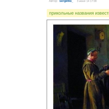
Автор:
serginho_
3 июня´14 17:08
прикольные названия извес