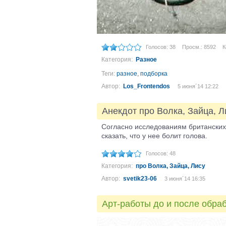
Голосов: 38
Просм.: 8592
К
Категория:
Разное
Теги:
разное
,
подборка
Автор:
Los_Frontendos
5 июня´14 12:22
Анекдот про Волка, Зайца, Л
Согласно исследованиям британских 
сказать, что у нее болит голова.
Голосов: 48
Категория:
про Волка, Зайца, Лису
Автор:
svetik23-06
3 июня´14 16:35
Арт-работы до и после обра