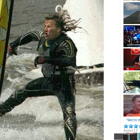
Чисто 
Агент12