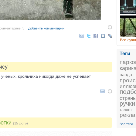
омментариев: 3
Добавить комментарий
Все лучш
Теги
парко
ису
карик
панда
ученых, крольчиха никогда даже не успевает
проис
иллюз
подб
стран
ручки
талант
рекл
ботки
(15 фото)
Все теги