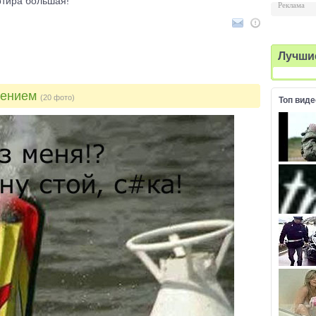
ртира большая!
Реклама
Лучши
дением
(20 фото)
Топ виде