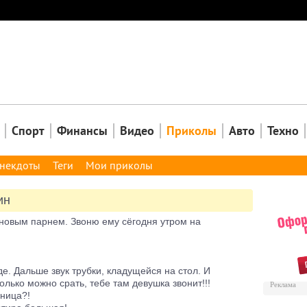
Закрыть
Спорт
Финансы
Видео
Приколы
Авто
Техно
некдоты
Теги
Мои приколы
ин
с новым парнем. Звоню ему сёгодня утром на
де. Дальше звук трубки, кладущейся на стол. И
олько можно срать, тебе там девушка звонит!!!
Реклама
мница?!