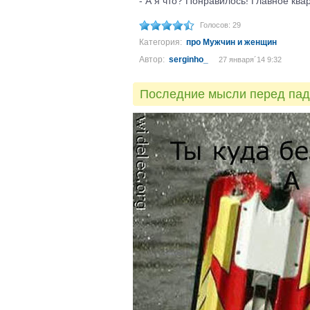
- А я что? Понравилось! Главное ква
Голосов: 29
Категория:
про Мужчин и женщин
Автор:
serginho_
27 января´14 9:32
Последние мысли перед па