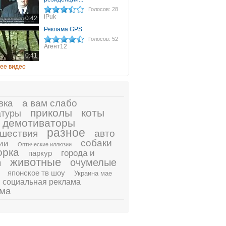
Голосов: 28
iPuk
0:42
Реклама GPS
Голосов: 52
Агент12
0:41
ее видео
вка
а вам слабо
приколы
коты
атуры
демотиваторы
разное
шествия
авто
собаки
ии
Оптические иллюзии
орка
города и
паркур
животные
очумелые
ы
японское тв шоу
Украина мае
социальная реклама
ама