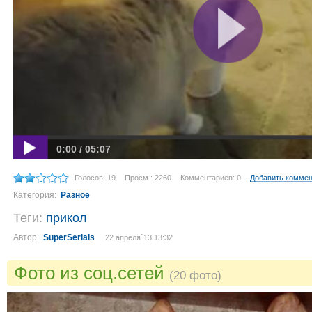
0:00 / 05:07
Голосов: 19
Просм.: 2260
Комментариев: 0
Добавить комме
Категория:
Разное
Теги:
прикол
Автор:
SuperSerials
22 апреля´13 13:32
Фото из соц.сетей
(20 фото)