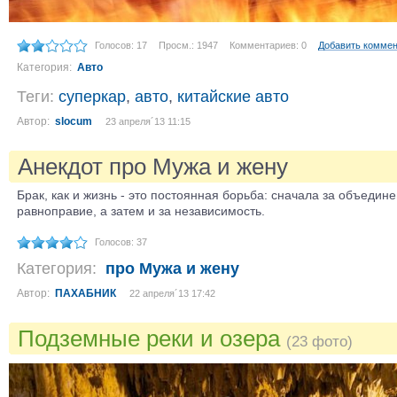
Голосов: 17
Просм.: 1947
Комментариев: 0
Добавить комме
Категория:
Авто
Теги:
суперкар
,
авто
,
китайские авто
Автор:
slocum
23 апреля´13 11:15
Анекдот про Мужа и жену
Брак, как и жизнь - это постоянная борьба: сначала за объедине
равноправие, а затем и за независимость.
Голосов: 37
Категория:
про Мужа и жену
Автор:
ПАХАБНИК
22 апреля´13 17:42
Подземные реки и озера
(23 фото)