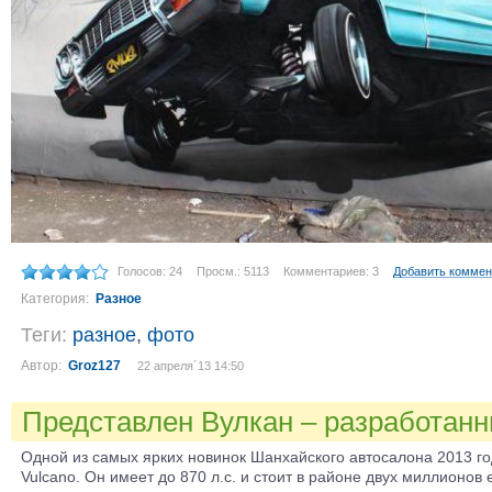
Голосов: 24
Просм.: 5113
Комментариев: 3
Добавить коммен
Категория:
Разное
Теги:
разное
,
фото
Автор:
Groz127
22 апреля´13 14:50
Представлен Вулкан – разработанн
Одной из самых ярких новинок Шанхайского автосалона 2013 го
Vulcano. Он имеет до 870 л.с. и стоит в районе двух миллионов 