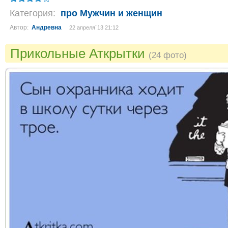
Категория:
про Мужчин и женщин
Автор:
Андревна
22 апреля´13 21:12
Прикольные Аткрытки
(24 фото)