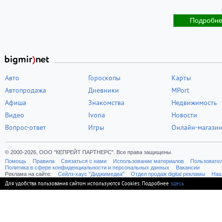
Подробн
Авто
Гороскопы
Карты
Автопродажа
Дневники
MPort
Афиша
Знакомства
Недвижимость
Видео
Ivona
Новости
Вопрос-ответ
Игры
Онлайн-магази
© 2000-2026, ООО "КЕПРЕЙТ ПАРТНЕРС". Все права защищены.
Помощь
Правила
Связаться с нами
Использование материалов
Пользовате
Политика в сфере конфиденциальности и персональных данных
Вакансии
Реклама на сайте:
Cейлз-хаус "Диджимедиа"
Отдел продаж digital рекламы
Наш
Для удобства пользования сайтом используются Cookies. Подробнее
здесь