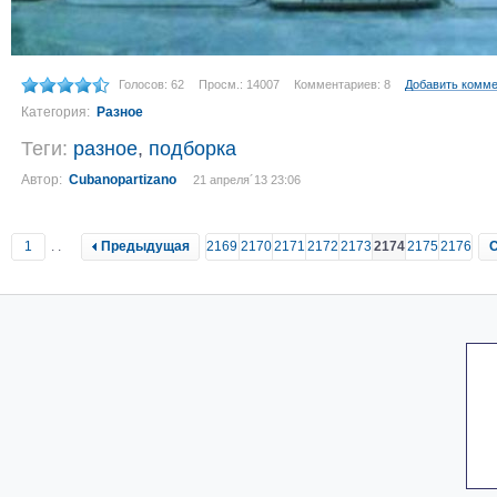
Голосов: 62
Просм.: 14007
Комментариев: 8
Добавить комм
Категория:
Разное
Теги:
разное
,
подборка
Автор:
Cubanopartizano
21 апреля´13 23:06
1
..
Предыдущая
2169
2170
2171
2172
2173
2174
2175
2176