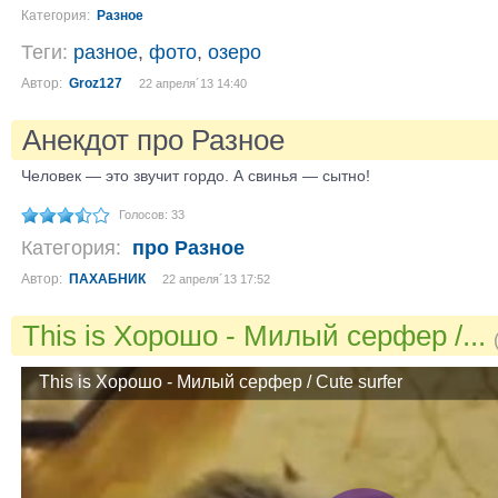
Категория:
Разное
Теги:
разное
,
фото
,
озеро
Автор:
Groz127
22 апреля´13 14:40
Анекдот про Разное
Человек — это звучит гордо. А свинья — сытно!
Голосов: 33
Категория:
про Разное
Автор:
ПАХАБНИК
22 апреля´13 17:52
This is Хорошо - Милый серфер /...
This is Хорошо - Милый серфер / Сute surfer