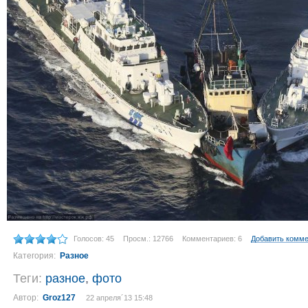
Голосов: 45
Просм.: 12766
Комментариев: 6
Добавить комм
Категория:
Разное
Теги:
разное
,
фото
Автор:
Groz127
22 апреля´13 15:48