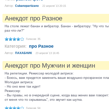
Автор:
Cubanopartizano
22 апреля´13 20:15
Анекдот про Разное
На столе лежат банан и вибратор. Банан - вибратору: "Ну что ты
раз что-ли?"
Голосов: 35
Категория:
про Разное
Автор:
ПАХАБНИК
23 апреля´13 16:45
Анекдот про Мужчин и женщин
На репетиции. Режиссер молодой актрисе:
- Боюсь, вам придется заменить ваше воздушно-прозрачное пла
Молодая актриса:
- Но оно мне так идет!
Режиссер:
- Вы правы, но в очередной сцене, когда ваш жених вам говорит:
от меня что-то скрываешь", это звучит как шутка.
Голосов: 54