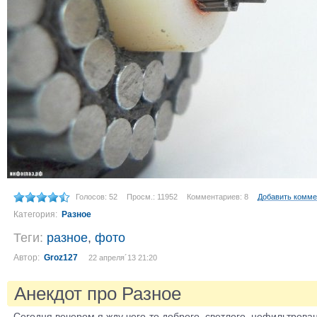
Голосов: 52
Просм.: 11952
Комментариев: 8
Добавить комме
Категория:
Разное
Теги:
разное
,
фото
Автор:
Groz127
22 апреля´13 21:20
Анекдот про Разное
Сегодня вечером я жду чего-то доброго, светлого, нефильтрован