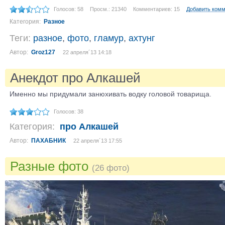
Голосов: 58
Просм.: 21340
Комментариев: 15
Добавить ком
Категория:
Разное
Теги:
разное
,
фото
,
гламур
,
ахтунг
Автор:
Groz127
22 апреля´13 14:18
Анекдот про Алкашей
Именно мы придумали занюхивать водку головой товарища.
Голосов: 38
Категория:
про Алкашей
Автор:
ПАХАБНИК
22 апреля´13 17:55
Разные фото
(26 фото)