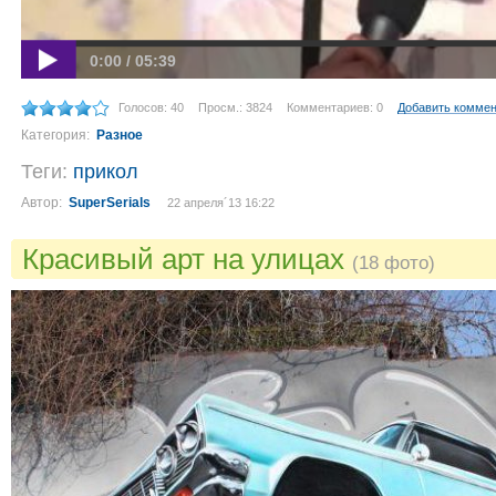
0:00 / 05:39
Голосов: 40
Просм.: 3824
Комментариев: 0
Добавить комме
Категория:
Разное
Теги:
прикол
Автор:
SuperSerials
22 апреля´13 16:22
Красивый арт на улицах
(18 фото)