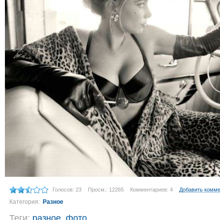
Голосов: 23
Просм.: 12265
Комментариев: 4
Добавить комм
Категория:
Разное
Теги:
разное
,
фото