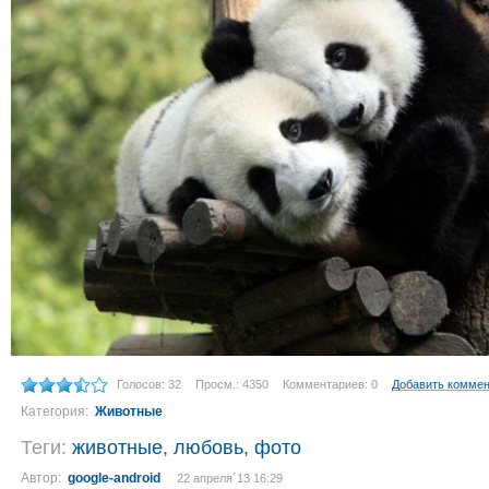
Голосов: 32
Просм.: 4350
Комментариев: 0
Добавить комме
Категория:
Животные
Теги:
животные
,
любовь
,
фото
Автор:
google-android
22 апреля´13 16:29