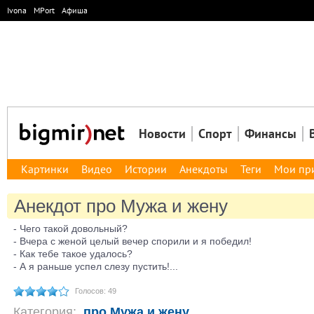
Ivona
MPort
Афиша
Новости
Спорт
Финансы
Картинки
Видео
Истории
Анекдоты
Теги
Мои пр
Анекдот про Мужа и жену
- Чего такой довольный?
- Вчера с женой целый вечер спорили и я победил!
- Как тебе такое удалось?
- А я раньше успел слезу пустить!...
Голосов: 49
Категория:
про Мужа и жену