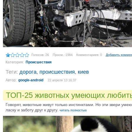
Голосов: 26
Просм.: 1984
Комментариев: 0
Добавить комме
Категория:
Происшествия
Теги:
дорога
,
происшествия
,
киев
Автор:
google-android
22 апреля´13 16:37
ТОП-25 животных умеющих любит
Говорят, животные живут только инстинктами. Но эти звери уме
ласку и заботу друг к другу.
читать полностью