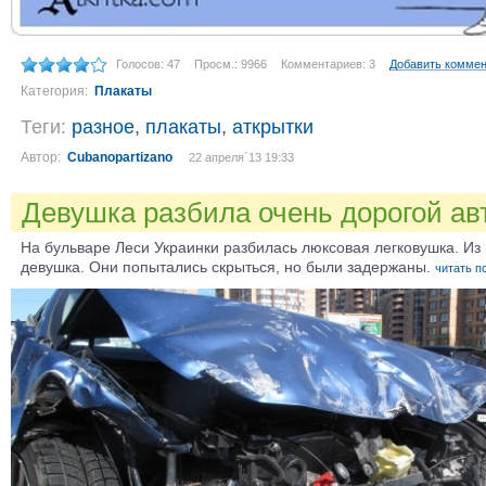
Голосов: 47
Просм.: 9966
Комментариев: 3
Добавить комме
Категория:
Плакаты
Теги:
разное
,
плакаты
,
аткрытки
Автор:
Cubanopartizano
22 апреля´13 19:33
Девушка разбила очень дорогой а
На бульваре Леси Украинки разбилась люксовая легковушка. И
девушка. Они попытались скрыться, но были задержаны.
читать п