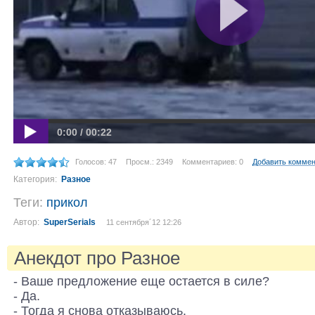
0:00 / 00:22
Голосов: 47
Просм.: 2349
Комментариев: 0
Добавить комме
Категория:
Разное
Теги:
прикол
Автор:
SuperSerials
11 сентября´12 12:26
Анекдот про Разное
- Ваше предложение еще остается в силе?
- Да.
- Тогда я снова отказываюсь.