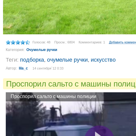
Голосов: 48
Просм.: 6804
Комментариев: 1
Добавить комме
Категория:
Очумелые ручки
Теги:
подборка
,
очумелые ручки
,
искусство
Автор:
lila_c
14 сентября´12 0:33
Проспорил сальто с машины поли
Проспорил сальто с машины полиции