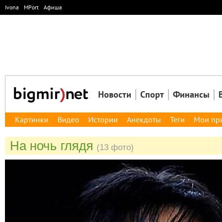
Ivona
MPort
Афиша
Новости
Спорт
Финансы
Картинки
Видео
Истории
Анекдоты
Теги
Мои пр
На ночь глядя
(13 фото)