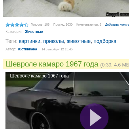
Голосов: 108
Просм.: 9030
Комментариев: 6
Добавить комм
Категория:
Животные
Теги:
картинки
,
приколы
,
животные
,
подборка
Автор:
Юстиниана
14 сентября´12 15:45
Шевроле камаро 1967 года
(0:39, 4.6 МБ
Шевроле камаро 1967 года