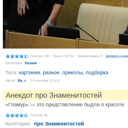
Голосов: 100
Просм.: 52752
Комментариев: 8
Добавить ком
Категория:
Разное
Теги:
картинки
,
разное
,
приколы
,
подборка
Автор:
lila_c
14 сентября´12 0:20
Анекдот про Знаменитостей
«Гламур» — это представление быдла о красоте.
Голосов: 95
Категория:
про Знаменитостей