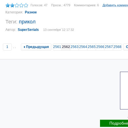
Голосов: 47
Просм.: 4779
Комментариев: 6
Добавить комме
Категория:
Разное
Теги:
прикол
Автор:
SuperSerials
13 сентября´12 17:32
1
..
Предыдущая
2561
2562
2563
2564
2565
2566
2567
2568
Подробн