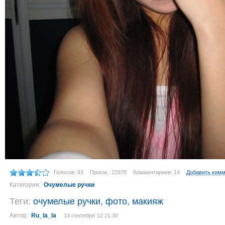
Голосов: 63
Просм.: 22978
Комментариев: 14
Добавить ком
Категория:
Очумелые ручки
Теги:
очумелые ручки
,
фото
,
макияж
Автор:
Ru_la_la
14 сентября´12 21:30