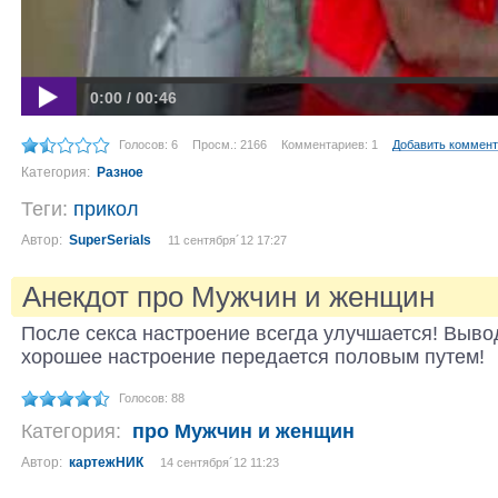
0:00 / 00:46
Голосов: 6
Просм.: 2166
Комментариев: 1
Добавить коммен
Категория:
Разное
Теги:
прикол
Автор:
SuperSerials
11 сентября´12 17:27
Анекдот про Мужчин и женщин
После секса настроение всегда улучшается! Выво
хорошее настроение передается половым путем!
Голосов: 88
Категория:
про Мужчин и женщин
Автор:
картежНИК
14 сентября´12 11:23