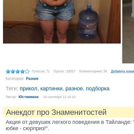
Голосов: 71
Просм.: 19207
Комментариев: 36
Добавить ком
Категория:
Разное
Теги:
прикол
,
картинки
,
разное
,
подборка
Автор:
Юстиниана
14 сентября´12 15:19
Анекдот про Знаменитостей
Акция от девушек легкого поведения в Тайланде: 
юбке - сюрприз!".