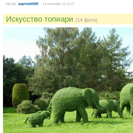
Автор:
картежНИК
14 сентября´12 11:27
Искусство топиари
(14 фото)