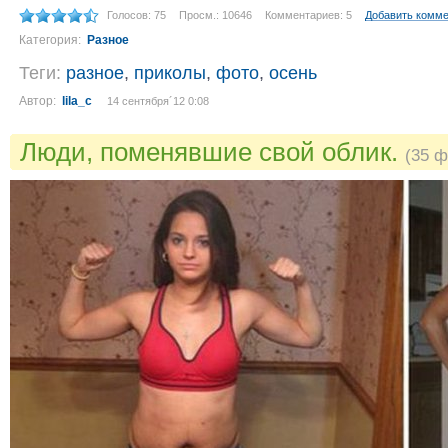
Голосов: 75
Просм.: 10646
Комментариев: 5
Добавить комм
Категория:
Разное
Теги:
разное
,
приколы
,
фото
,
осень
Автор:
lila_c
14 сентября´12 0:08
Люди, поменявшие свой облик.
(35 ф