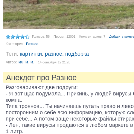
Голосов: 58
Просм.: 12001
Комментариев: 7
Добавить комм
Категория:
Разное
Теги:
картинки
,
разное
,
подборка
Автор:
Ru_la_la
14 сентября´12 21:26
Анекдот про Разное
Разговаривают две подруги:
- Я вот щас подумала... Прикинь, у людей вирусы 
компа.
Типа троянов... Ты начинаешь путать право и лев
посторонним о себе всю информацию, которую с
при себе... А потом ваще некоторые файлы стираю
- Лен, такие вирусы продаются в любом маркете в е
1 литр.