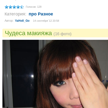
Голосов: 128
Категория:
про Разное
Автор:
YaHo0_Go
14 сентября´12 20:58
Чудеса макияжа
(16 фото)