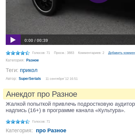
0:00 / 00:39
Голосов: 71
Просм.: 3883
Комментариев: 2
Добавить комме
Категория:
Разное
Теги:
прикол
Автор:
SuperSerials
11 сентября´12 16:51
Анекдот про Разное
Жалкой попыткой привлечь подростковую аудито
надпись (16+) в программе канала «Культура».
Голосов: 71
Категория:
про Разное