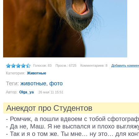
Голосов: 83
Просм.: 6725
Комментариев: 8
Добавить комме
Категория:
Животные
Теги:
животные
,
фото
Автор:
Olga_ya
26 мая´11 15:51
Анекдот про Студентов
- Ромчик, а пошли вдвоем с тобой сфотогра
- Да не, Маш. Я не выспался и плохо выгля
- Так и я о том же. Ты мне… ну это… для ко