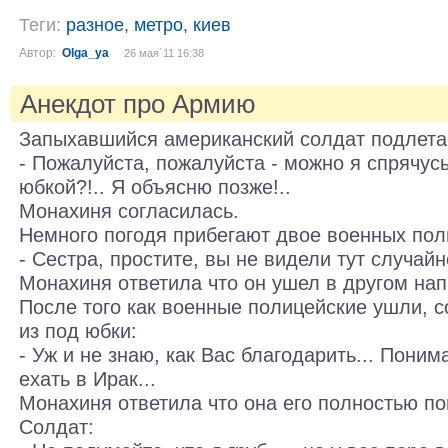
Теги:
разное
,
метро
,
киев
Автор:
Olga_ya
26 мая´11 16:38
Анекдот про Армию
Запыхавшийся американский солдат подлета
- Пожалуйста, пожалуйста - можно я спрячус
юбкой?!.. Я объясню позже!..
Монахиня согласилась.
Немного погодя прибегают двое военных пол
- Сестра, простите, вы не видели тут случайно
Монахиня ответила что он ушел в другом нап
После того как военные полицейские ушли, 
из под юбки:
- Уж и не знаю, как Вас благодарить... Понима
ехать в Ирак...
Монахиня ответила что она его полностью по
Солдат: