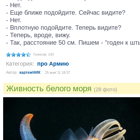
- Нет.
- Еще ближе подойдите. Сейчас видите?
- Нет.
- Вплотную подойдите. Теперь видите?
- Теперь, вроде, вижу.
- Так, расстояние 50 см. Пишем - "годен к ш
Голосов: 143
Категория:
про Армию
Автор:
картежНИК
25 мая´11 18:37
Живность белого моря
(28 фото)