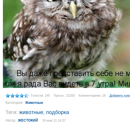
Голосов: 145
Просм.: 22283
Комментариев: 18
Добавить ко
Категория:
Животные
Теги:
животные
,
подборка
Автор:
ЖЕСТОКИЙ
26 мая´11 16:37