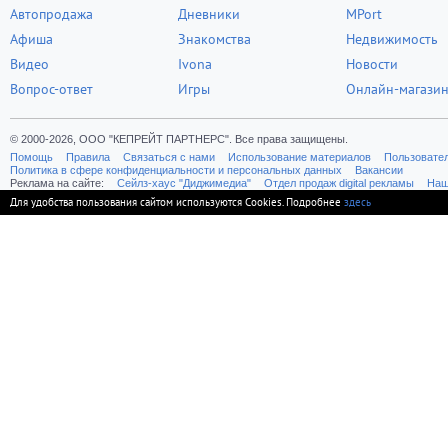
Автопродажа
Дневники
MPort
Афиша
Знакомства
Недвижимость
Видео
Ivona
Новости
Вопрос-ответ
Игры
Онлайн-магази
© 2000-2026, ООО "КЕПРЕЙТ ПАРТНЕРС". Все права защищены.
Помощь
Правила
Связаться с нами
Использование материалов
Пользовате
Политика в сфере конфиденциальности и персональных данных
Вакансии
Реклама на сайте:
Cейлз-хаус "Диджимедиа"
Отдел продаж digital рекламы
Наш
Для удобства пользования сайтом используются Cookies. Подробнее
здесь