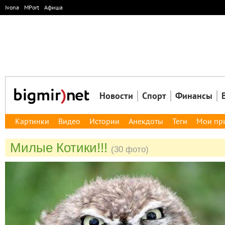
Ivona
MPort
Афиша
Новости
Спорт
Финансы
Картинки
Видео
Истории
Анекдоты
Теги
Мои пр
Милые Котики!!!
(30 фото)