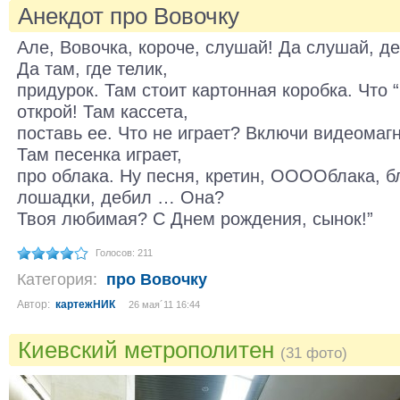
Анекдот про Вовочку
Але, Вовочка, короче, слушай! Да слушай, де
Да там, где телик,
придурок. Там стоит картонная коробка. Что “
открой! Там кассета,
поставь ее. Что не играет? Включи видеомаг
Там песенка играет,
про облака. Ну песня, кретин, ООООблака, 
лошадки, дебил … Она?
Твоя любимая? С Днем рождения, сынок!”
Голосов: 211
Категория:
про Вовочку
Автор:
картежНИК
26 мая´11 16:44
Киевский метрополитен
(31 фото)