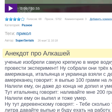
0:00 / 00:55
Голосов: 68
Просм.: 5702
Комментариев: 3
Добавить комме
Категория:
Разное
Теги:
прикол
Автор:
SuperSerials
26 мая´11 10:18
Анекдот про Алкашей
ученые изобрели самую крепкую в мире водк
провести эксперимент! Ну собрали они трёх 
американца, итальянца и украинца взяли с д
амереканец говорит: я выпью 100 грамм на л
Налили ему, он даже до конца не допил и ум
Тут итальянец говорит: наливайте мне 200 г
Налили ему он выпил и тоже умер.
Ну тут деревенскому говорят: - Тебе сколько 
литра давайте выпью и буду ехать на работу.