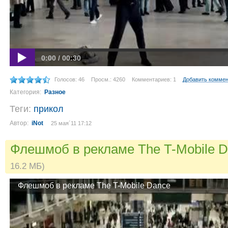
0:00 / 00:30
Голосов: 46
Просм.: 4260
Комментариев: 1
Добавить комме
Категория:
Разное
Теги:
прикол
Автор:
iNot
25 мая´11 17:12
Флешмоб в рекламе The T-Mobile 
16.2 МБ)
Флешмоб в рекламе The T-Mobile Dance