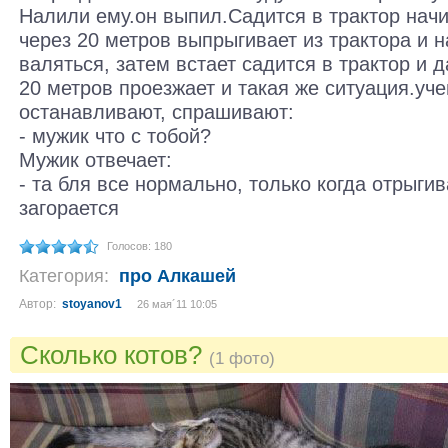
Налили ему.он выпил.Садится в трактор начи
через 20 метров выпрыгивает из трактора и н
валяться, затем встает садится в трактор и 
20 метров проезжает и такая же ситуация.уче
останавливают, спрашивают:
- мужик что с тобой?
Мужик отвечает:
- та бля все нормально, только когда отрыг
загорается
Голосов: 180
Категория:
про Алкашей
Автор:
stoyanov1
26 мая´11 10:05
Сколько котов?
(1 фото)