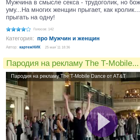
Мужчина в смысле секса - трудоголик, но бо
уму...На многих женщин прыгает, как кролик..
прыгать на одну!
Голосов: 142
Категория:
про Мужчин и женщин
Автор:
картежНИК
25 мая´11 18:36
Пародия на рекламу The T-Mobile..
Пародия на рекламу The T-Mobile Dance от AT&T