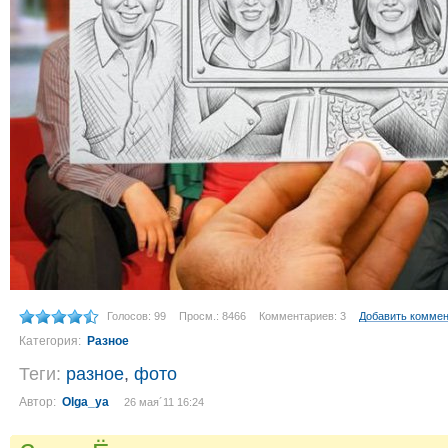
Голосов: 99
Просм.: 8466
Комментариев: 3
Добавить комме
Категория:
Разное
Теги:
разное
,
фото
Автор:
Olga_ya
26 мая´11 16:24