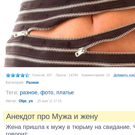
Голосов: 107
Просм.: 14744
Комментариев: 13
Добавить ко
Категория:
Разное
Теги:
разное
,
фото
,
платье
Автор:
Olga_ya
25 мая´11 17:15
Анекдот про Мужа и жену
Жена пришла к мужу в тюрьму на свидание. 
говорит: