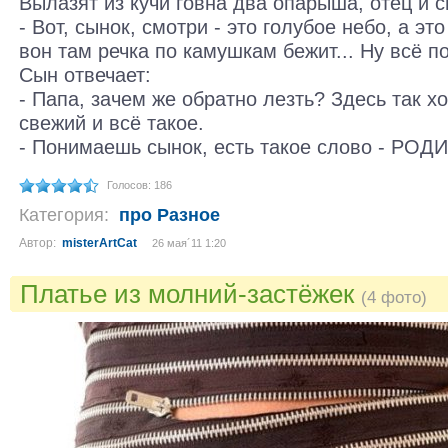
Вылазят из кучи говна два опарыша, отец и с
- Вот, сынок, смотри - это голубое небо, а эт
вон там речка по камушкам бежит... Ну всё п
Сын отвечает:
- Папа, зачем же обратно лезть? Здесь так х
свежий и всё такое.
- Понимаешь сынок, есть такое слово - РОД
Голосов: 186
Категория:
про Разное
Автор:
misterArtCat
26 мая´11 1:20
Платье из молний-застёжек
(4 фото)