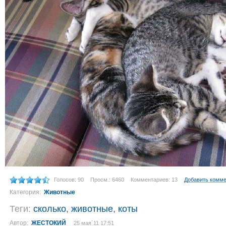
Голосов: 90
Просм.: 6460
Комментариев: 13
Добавить комм
Категория:
Животные
Теги:
сколько
,
животные
,
коты
Автор:
ЖЕСТОКИЙ
25 мая´11 17:51