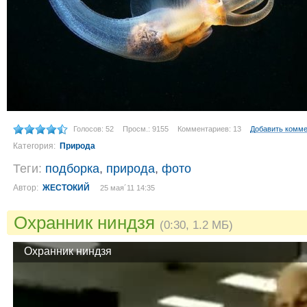
Голосов: 52
Просм.: 9155
Комментариев: 13
Добавить комм
Категория:
Природа
Теги:
подборка
,
природа
,
фото
Автор:
ЖЕСТОКИЙ
25 мая´11 14:35
Охранник ниндзя
(0:30, 1.2 МБ)
Охранник ниндзя