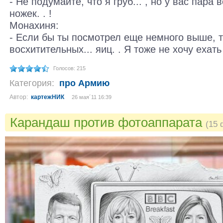
- Не подумайте, что я груб... , но у вас пара
ножек. . !
Монахиня:
- Если бы ты посмотрел еще немного выше, 
восхитительных... яиц. . Я тоже не хочу ехать
Голосов: 215
Категория:
про Армию
Автор:
картежНИК
26 мая´11 16:39
Карандаш против фотоаппарата
(15 