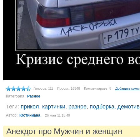
Голосов: 111
Просм.: 16348
Комментариев: 8
Добавить комм
Категория:
Разное
Теги:
прикол
,
картинки
,
разное
,
подборка
,
демотив
Автор:
Юстиниана
26 мая´11 15:49
Анекдот про Мужчин и женщин