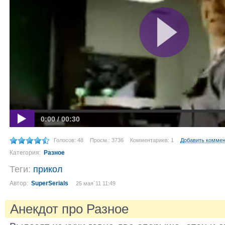
0:00 / 00:30
Голосов: 48
Просм.: 3736
Комментариев: 1
Добавить комме
Категория:
Разное
Теги:
прикол
Автор:
SuperSerials
25 мая´11 11:49
Анекдот про Разное