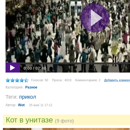
0:00 / 02:40
Голосов: 50
Просм.: 4019
Комментариев: 2
Добавить комме
Категория:
Разное
Теги:
прикол
Автор:
iNot
25 мая´11 17:12
Кот в унитазе
(9 фото)