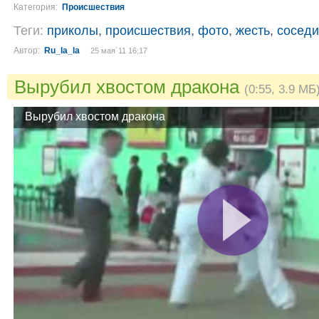
Категория:
Происшествия
Теги:
приколы
,
происшествия
,
фото
,
жесть
,
соседи
Автор:
Ru_la_la
25 мая´11 16:17
Вырубил хвостом дракона
(0:55, 3.9 МБ
Вырубил хвостом дракона