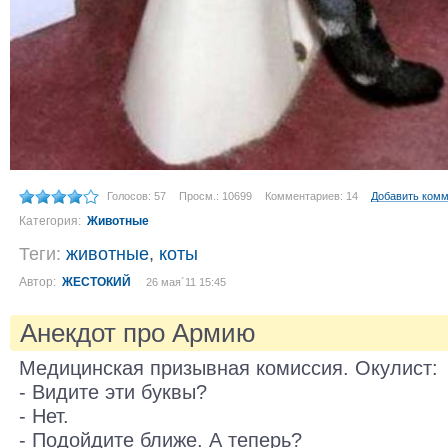
Голосов: 57
Просм.: 10699
Комментариев: 14
Добавить ком
Категория:
Животные
Теги:
животные
,
коты
Автор:
ЖЕСТОКИЙ
26 мая´11 15:45
Анекдот про Армию
Медицинская призывная комиссия. Окулист:
- Видите эти буквы?
- Нет.
- Подойдите ближе. А теперь?