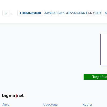
1
..
Предыдущая
3369
3370
3371
3372
3373
3374
3375
3376
Подробн
Авто
Гороскопы
Карты