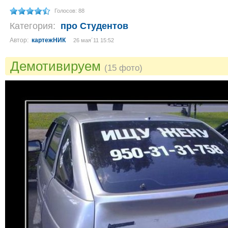
Голосов: 88
Категория:
про Студентов
Автор:
картежНИК
26 мая´11 15:52
Демотивируем
(15 фото)