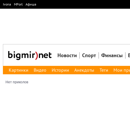
Ivona
MPort
Афиша
Новости
Спорт
Финансы
Картинки
Видео
Истории
Анекдоты
Теги
Мои пр
Нет приколов