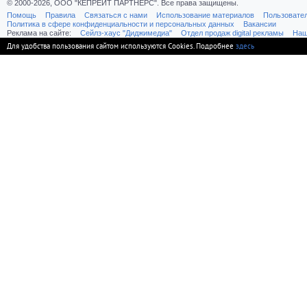
© 2000-2026, ООО "КЕПРЕЙТ ПАРТНЕРС". Все права защищены.
Помощь
Правила
Связаться с нами
Использование материалов
Пользовате
Политика в сфере конфиденциальности и персональных данных
Вакансии
Реклама на сайте:
Cейлз-хаус "Диджимедиа"
Отдел продаж digital рекламы
Наш
Для удобства пользования сайтом используются Cookies. Подробнее
здесь