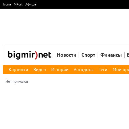
Ivona
MPort
Афиша
Новости
Спорт
Финансы
Картинки
Видео
Истории
Анекдоты
Теги
Мои пр
Нет приколов