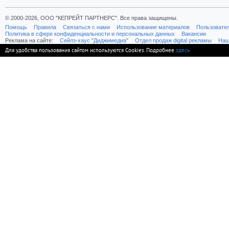
© 2000-2026, ООО "КЕПРЕЙТ ПАРТНЕРС". Все права защищены.
Помощь
Правила
Связаться с нами
Использование материалов
Пользовате
Политика в сфере конфиденциальности и персональных данных
Вакансии
Реклама на сайте:
Cейлз-хаус "Диджимедиа"
Отдел продаж digital рекламы
Наш
Для удобства пользования сайтом используются Cookies. Подробнее
здесь