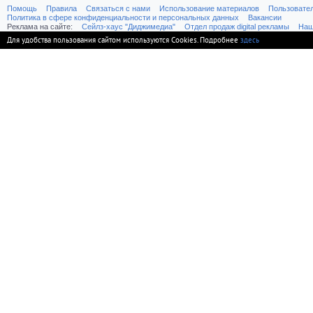
Помощь
Правила
Связаться с нами
Использование материалов
Пользовате
Политика в сфере конфиденциальности и персональных данных
Вакансии
Реклама на сайте:
Cейлз-хаус "Диджимедиа"
Отдел продаж digital рекламы
Наш
Для удобства пользования сайтом используются Cookies. Подробнее
здесь