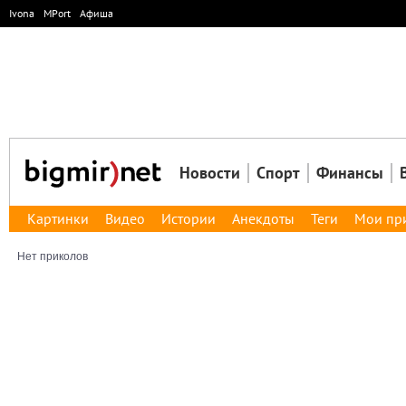
Ivona
MPort
Афиша
Новости
Спорт
Финансы
Картинки
Видео
Истории
Анекдоты
Теги
Мои пр
Нет приколов