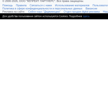
© 2000-2026, ООО "КЕПРЕЙТ ПАРТНЕРС". Все права защищены.
Помощь
Правила
Связаться с нами
Использование материалов
Пользовате
Политика в сфере конфиденциальности и персональных данных
Вакансии
Реклама на сайте:
Cейлз-хаус "Диджимедиа"
Отдел продаж digital рекламы
Наш
Для удобства пользования сайтом используются Cookies. Подробнее
здесь