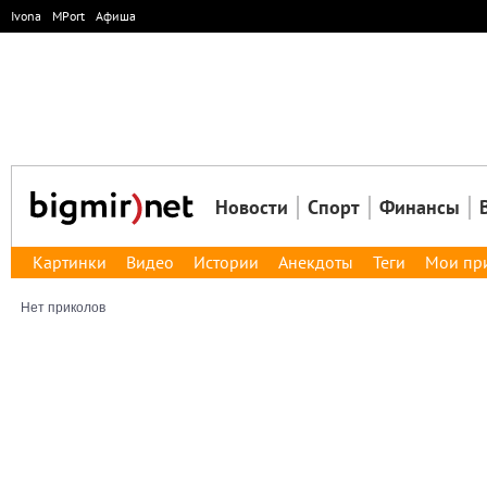
Ivona
MPort
Афиша
Новости
Спорт
Финансы
Картинки
Видео
Истории
Анекдоты
Теги
Мои пр
Нет приколов