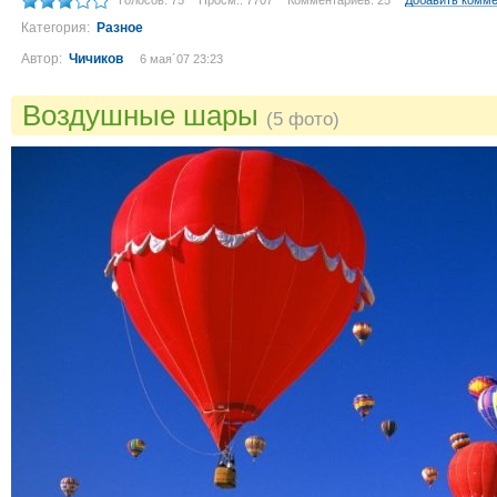
Голосов: 75
Просм.: 7707
Комментариев: 25
Добавить комм
Категория:
Разное
Автор:
Чичиков
6 мая´07 23:23
Воздушные шары
(5 фото)