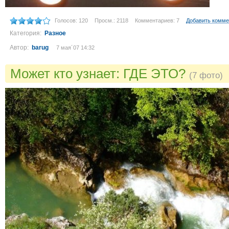
Голосов: 120
Просм.: 2118
Комментариев: 7
Добавить комме
Категория:
Разное
Автор:
barug
7 мая´07 14:32
Может кто узнает: ГДЕ ЭТО?
(7 фото)