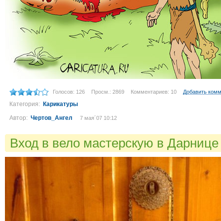
Голосов: 126
Просм.: 2869
Комментариев: 10
Добавить ком
Категория:
Карикатуры
Автор:
Чертов_Ангел
7 мая´07 10:12
Вход в вело мастерскую в Дарниц