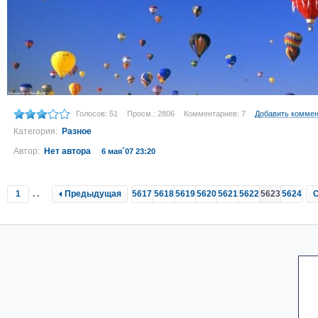
Голосов: 51
Просм.: 2806
Комментариев: 7
Добавить комме
Категория:
Разное
Автор:
Нет автора
6 мая´07 23:20
1
..
Предыдущая
5617
5618
5619
5620
5621
5622
5623
5624