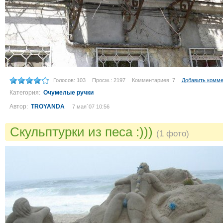
Голосов: 103
Просм.: 2197
Комментариев: 7
Добавить комм
Категория:
Очумелые ручки
Автор:
TROYANDA
7 мая´07 10:56
Скульптурки из песа :)))
(1 фото)