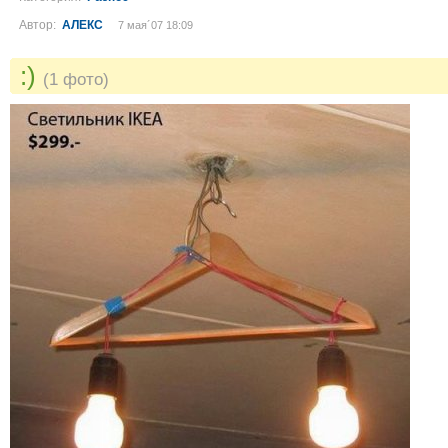
Автор:
АЛЕКС
7 мая´07 18:09
:)
(1 фото)