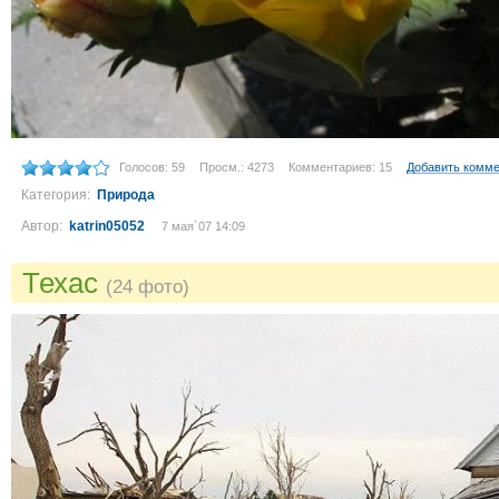
Голосов: 59
Просм.: 4273
Комментариев: 15
Добавить комм
Категория:
Природа
Автор:
katrin05052
7 мая´07 14:09
Техас
(24 фото)