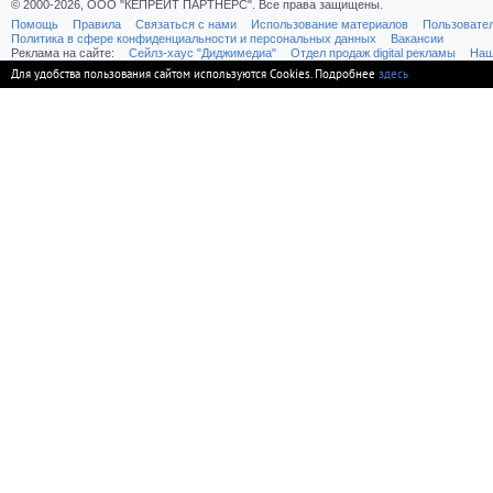
© 2000-2026, ООО "КЕПРЕЙТ ПАРТНЕРС". Все права защищены.
Помощь
Правила
Связаться с нами
Использование материалов
Пользовате
Политика в сфере конфиденциальности и персональных данных
Вакансии
Реклама на сайте:
Cейлз-хаус "Диджимедиа"
Отдел продаж digital рекламы
Наш
Для удобства пользования сайтом используются Cookies. Подробнее
здесь