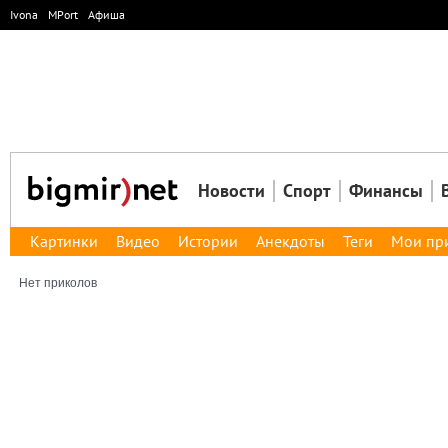
Ivona
MPort
Афиша
Новости
Спорт
Финансы
Картинки
Видео
Истории
Анекдоты
Теги
Мои пр
Нет приколов