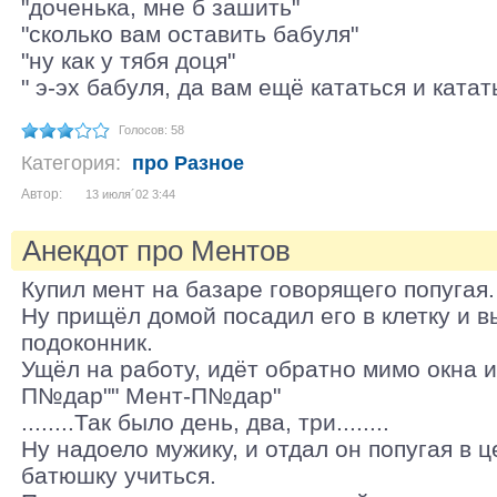
"доченька, мне б зашить"
"сколько вам оставить бабуля"
"ну как у тябя доця"
" э-эх бабуля, да вам ещё кататься и катат
Голосов: 58
Категория:
про Разное
Автор:
13 июля´02 3:44
Анекдот про Ментов
Купил мент на базаре говорящего попугая.
Ну прищёл домой посадил его в клетку и в
подоконник.
Ущёл на работу, идёт обратно мимо окна 
П№дар"" Мент-П№дар"
........Так было день, два, три........
Ну надоело мужику, и отдал он попугая в ц
батюшку учиться.