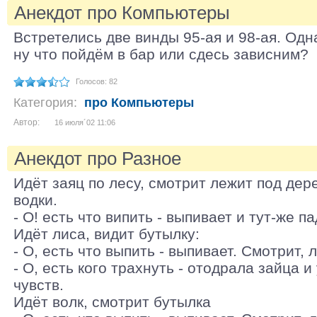
Анекдот про Компьютеры
Встретелись две винды 95-ая и 98-ая. Одн
ну что пойдём в бар или сдесь зависним?
Голосов: 82
Категория:
про Компьютеры
Автор:
16 июля´02 11:06
Анекдот про Разное
Идёт заяц по лесу, смотрит лежит под дер
водки.
- О! есть что випить - выпивает и тут-же па
Идёт лиса, видит бутылку:
- О, есть что выпить - выпивает. Смотрит, 
- О, есть кого трахнуть - отодрала зайца и
чувств.
Идёт волк, смотрит бутылка