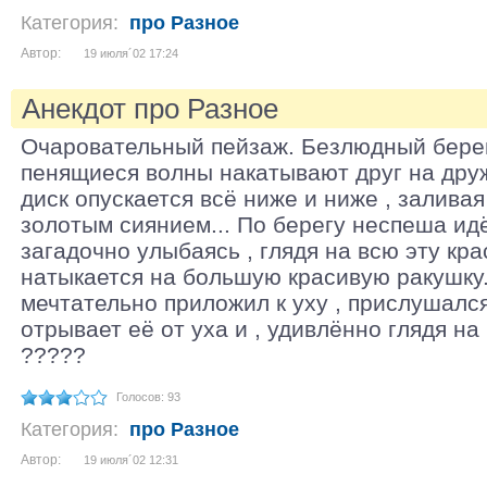
Категория:
про Разное
Автор:
19 июля´02 17:24
Анекдот про Разное
Очаровательный пейзаж. Безлюдный берег
пенящиеся волны накатывают друг на дру
диск опускается всё ниже и ниже , залива
золотым сиянием... По берегу неспеша идё
загадочно улыбаясь , глядя на всю эту крас
натыкается на большую красивую ракушку.
мечтательно приложил к уху , прислушался
отрывает её от уха и , удивлённо глядя на
?????
Голосов: 93
Категория:
про Разное
Автор:
19 июля´02 12:31