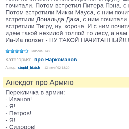
почитали. Потом встретил Питера Пэна, с 
Потом встретили Микки Мауса, с ним почи
встретили Дональда Дака, с ним почитали
встретили Тигру, ну, короче. И с ним почи
идем такой нехилой толпой по лесу, а нам
Иа-Иа ползет - НУ ТАКОЙ НАЧИТАННЫЙ!!!!
Голосов: 148
Категория:
про Наркоманов
Автор:
stupid_biatch
13 июля´02 13:29
Анекдот про Армию
Перекличка в армии:
- Иванов!
- Я!
- Петров!
- Я!
- Сидоров!