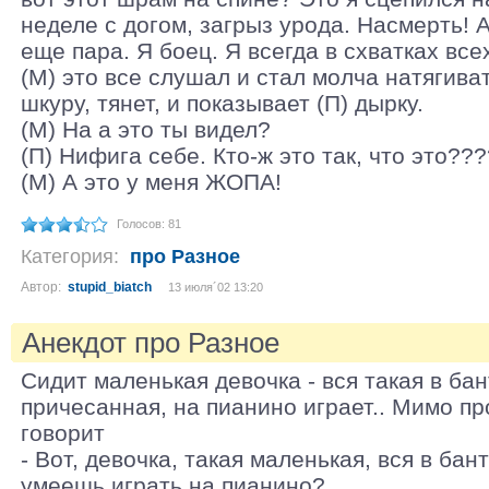
неделе с догом, загрыз урода. Насмерть! А
еще пара. Я боец. Я всегда в схватках всех
(М) это все слушал и стал молча натягива
шкуру, тянет, и показывает (П) дырку.
(М) На а это ты видел?
(П) Нифига себе. Кто-ж это так, что это???
(М) А это у меня ЖОПА!
Голосов: 81
Категория:
про Разное
Автор:
stupid_biatch
13 июля´02 13:20
Анекдот про Разное
Сидит маленькая девочка - вся такая в бан
причесанная, на пианино играет.. Мимо пр
говорит
- Вот, девочка, такая маленькая, вся в бан
умеешь играть на пианино?