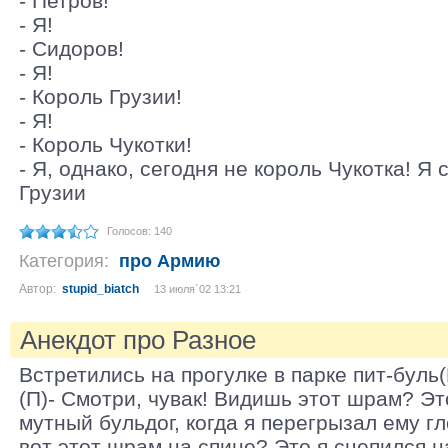
- Петров!
- Я!
- Сидоров!
- Я!
- Король Грузии!
- Я!
- Король Чукотки!
- Я, однако, сегодня не король Чукотка! Я
Грузии
Голосов: 140
Категория:
про Армию
Автор:
stupid_biatch
13 июля´02 13:21
Анекдот про Разное
Встретились на прогулке в парке пит-буль(
(П)- Смотри, чувак! Видишь этот шрам? Э
мутный бульдог, когда я перегрызал ему гл
вот этот шрам на спине? Это я сцепился 