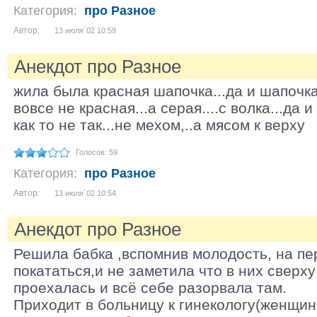
Категория:
про Разное
Автор:
13 июля´02 10:59
Анекдот про Разное
жила была красная шапочка...да и шапочк
вовсе не красная...а серая....с волка...да 
как то не так...не мехом,..а мясом к верху
Голосов: 59
Категория:
про Разное
Автор:
13 июля´02 10:54
Анекдот про Разное
Решила бабка ,вспомнив молодость, на пе
покататься,и не заметила что в них сверх
проехалась и всё себе разорвала там.
Приходит в больницу к гинекологу(женщина