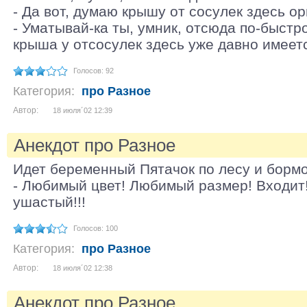
- Да вот, думаю крышу от сосулек здесь ор
- Уматывай-ка ты, умник, отсюда по-быстр
крыша у отсосулек здесь уже давно имеет
Голосов: 92
Категория:
про Разное
Автор:
18 июля´02 12:39
Анекдот про Разное
Идет беременный Пятачок по лесу и бормо
- Любимый цвет! Любимый размер! Входит!
ушастый!!!
Голосов: 100
Категория:
про Разное
Автор:
18 июля´02 12:38
Анекдот про Разное