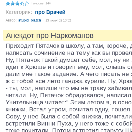
Голосов: 144
Категория:
про Врачей
Автор:
stupid_biatch
13 июля´02 13:32
Анекдот про Наркоманов
Приходит Пятачок в школу, а там, короче,
написать сочинение на тему как вы провел
Ну, Пятачок такой думает себе, мол, ну ни
идет к Хрюше и говорит ему, мол, слышь св
дали мне такое задание. А чего писать не 
ж с тобой все лето ганджа курили. Ну, Хр
- ты, мол, напиши что мы не траву забивал
читали. Ну, Пятачок обрадовался, написал
Учительница читает:" Этим летом я, в осн
книжки. Встал утром, почитал одну, пошел 
Сову, у нее была с собой книжка, почитал
встретили Винни Пуха, у него тоже с собо
тоже почитали. Потом встретил старуху Ша