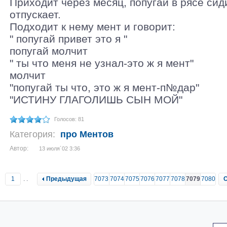
Приходит через месяц, попугай в рясе сид
отпускает.
Подходит к нему мент и говорит:
" попугай привет это я "
попугай молчит
" ты что меня не узнал-это ж я мент"
молчит
"попугай ты что, это ж я мент-п№дар"
"ИСТИНУ ГЛАГОЛИШЬ СЫН МОЙ"
Голосов: 81
Категория:
про Ментов
Автор:
13 июля´02 3:36
1
..
Предыдущая
7073
7074
7075
7076
7077
7078
7079
7080