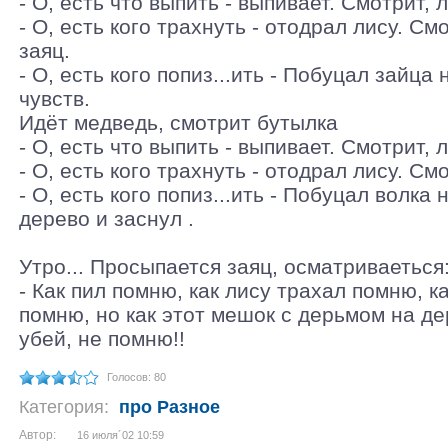
- О, есть что выпить - выпивает. Смотрит, 
- О, есть кого трахнуть - отодрал лису. См
заяц.
- О, есть кого попиз...ить - Побуцал зайца
чувств.
Идёт медведь, смотрит бутылка
- О, есть что выпить - выпивает. Смотрит, 
- О, есть кого трахнуть - отодрал лису. См
- О, есть кого попиз...ить - Побуцал волка 
дерево и заснул .
Утро... Просыпается заяц, осматриваеться
- Как пил помню, как лису трахал помню, к
помню, но как этот мешок с дерьмом на де
убей, не помню!!
Голосов: 80
Категория:
про Разное
Автор:
16 июля´02 10:59