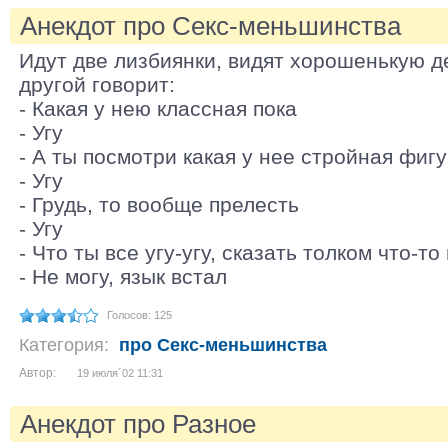
Анекдот про Секс-меньшинства
Идут две лизбиянки, видят хорошенькую д
другой говорит:
- Какая у нею классная пока
- Угу
- А ты посмотри какая у нее стройная фиг
- Угу
- Грудь, то вообще прелесть
- Угу
- Что ты все угу-угу, сказать толком что-т
- Не могу, язык встал
Голосов: 125
Категория:
про Секс-меньшинства
Автор:
19 июля´02 11:31
Анекдот про Разное