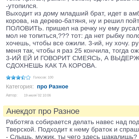
-утопился.
Выходит из дому младший брат, идет в ам
корова, на дерево-батяня, ну и решил по
ПОЛОВИТЬ. пришел на речку ну ему русалк
мол не топиться,??? тот: да нет рыбку пол
хочешь, чтобы все ожили. 3-ий, ну хочу. 
меня так, чтобы я раз 25 кончила, тогда о
3-ИЙ ЕЙ И ГОВОРИТ СМЕЯСЬ, А ВЫДЕР
СДОХНЕШЬ КАК ТА КОРОВА.
Голосов: 100
Категория:
про Разное
Автор:
19 июля´02 10:06
Анекдот про Разное
Работяга собирается делать навес над по
Тверской. Подходит к нему браток и спраш
- Слышь, мужик, ты чего здесь шакалишь?