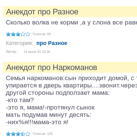
Анекдот про Разное
Сколько волка не корми ,а у слона все рав
Голосов: 89
Категория:
про Разное
Автор:
14 июля´02 10:36
Анекдот про Наркоманов
Семья наркоманов:сын приходит домой, с 
упирается в дверь квартиры....звонит.чере
другой стороны подползает мама:
-кто там?
-это я, мама!-протянул сынок
мать подумав минут десять:
-них%я!!!мама-это я!
Голосов: 126