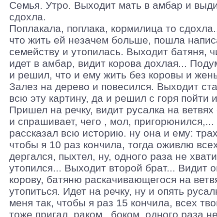
Семья. Утро. Выходит мать в амбар и выди
сдохла.
Поплакала, поплака, кормилица то сдохла.
что жить ей незачем больше, пошла напис
семейству и утопилась. Выходит батяня, ч
идет в амбар, видит корова дохлая... Поду
и решил, что и ему жить без коровы и жен
Залез на дерево и повесился. Выходит ст
всю эту картину, да и решил с горя пойти и
Пришел на речку, видит русалка на ветвях 
и спрашивает, чего , мол, пригорюнился,...
рассказал всю историю. ну она и ему: тра
чтобы я 10 раз кончила, тогда оживлю всех
дергался, пыхтел, ну, одного раза не хвати
утопился... Выходит второй брат... Видит 
корову, батяню раскачивающегося на ветвя
утопиться. Идет на речку, ну и опять руса
меня так, чтобы я раз 15 кончила, всех тв
тоже пригал, раком , боком, одного раза н