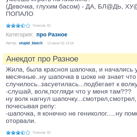
(Девочка, глухим басом) - ДА, БЛ@ДЬ, 
ПОПАЛО
Голосов: 81
Категория:
про Разное
Автор:
stupid_biatch
13 июля´02 13:16
Анекдот про Разное
Жила, была красноя шапочка, и начались у
месячные..ну шапочка в шоке не знает что
случилось..засуетилась...подбегает к волку
-слушай, волк,погляди что у меня там???
ну волк нагнул шапочку...смотрел,смотрел,
почесывая репу:
-шапочка, я конечно не гениколог.....ну по
оторвали.
Голосов: 81