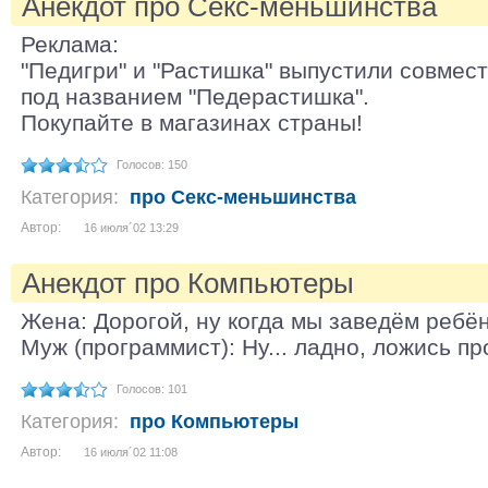
Анекдот про Секс-меньшинства
Реклама:
"Педигри" и "Растишка" выпустили совмес
под названием "Педерастишка".
Покупайте в магазинах страны!
Голосов: 150
Категория:
про Секс-меньшинства
Автор:
16 июля´02 13:29
Анекдот про Компьютеры
Жена: Дорогой, ну когда мы заведём ребё
Муж (программист): Ну... ладно, ложись п
Голосов: 101
Категория:
про Компьютеры
Автор:
16 июля´02 11:08