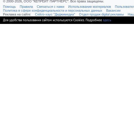
© 2000-2026, ООО "КЕПРЕЙТ ПАРТНЕРС". Все права защищены.
Помощь
Правила
Связаться с нами
Использование материалов
Пользовате
Политика в сфере конфиденциальности и персональных данных
Вакансии
Реклама на сайте:
Cейлз-хаус "Диджимедиа"
Отдел продаж digital рекламы
Наш
Для удобства пользования сайтом используются Cookies. Подробнее
здесь