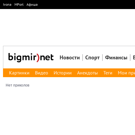
Ivona
MPort
Афиша
Новости
Спорт
Финансы
Картинки
Видео
Истории
Анекдоты
Теги
Мои пр
Нет приколов