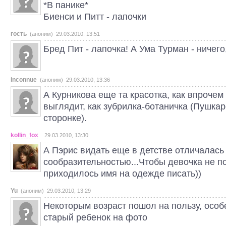
*В панике*
Биенси и Питт - лапочки
гость
(аноним) 29.03.2010, 13:51
Бред Пит - лапочка! А Ума Турман - ничего
inconnue
(аноним) 29.03.2010, 13:36
А Курникова еще та красотка, как впрочем 
выглядит, как зубрилка-ботаничка (Пушкар
сторонке).
kollin_fox
29.03.2010, 13:30
А Пэрис видать еще в детстве отличалась
сообразительностью...Чтобы девочка не п
приходилось имя на одежде писать))
Yu
(аноним) 29.03.2010, 13:29
Некоторым возраст пошол на пользу, особ
старый ребенок на фото