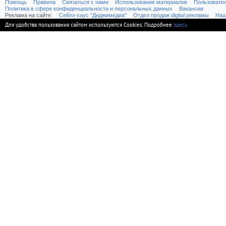
Помощь
Правила
Связаться с нами
Использование материалов
Пользовате
Политика в сфере конфиденциальности и персональных данных
Вакансии
Реклама на сайте:
Cейлз-хаус "Диджимедиа"
Отдел продаж digital рекламы
Наш
Для удобства пользования сайтом используются Cookies. Подробнее
здесь