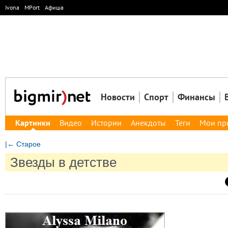
Ivona
MPort
Афиша
Новости
Спорт
Финансы
Картинки
Видео
Истории
Анекдоты
Теги
Мои пр
|← Старое
Звезды в детстве